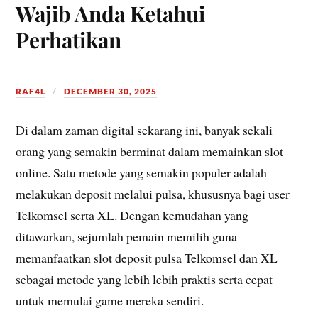
Wajib Anda Ketahui
Perhatikan
RAF4L
DECEMBER 30, 2025
Di dalam zaman digital sekarang ini, banyak sekali
orang yang semakin berminat dalam memainkan slot
online. Satu metode yang semakin populer adalah
melakukan deposit melalui pulsa, khususnya bagi user
Telkomsel serta XL. Dengan kemudahan yang
ditawarkan, sejumlah pemain memilih guna
memanfaatkan slot deposit pulsa Telkomsel dan XL
sebagai metode yang lebih lebih praktis serta cepat
untuk memulai game mereka sendiri.