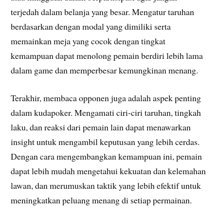
terjedah dalam belanja yang besar. Mengatur taruhan
berdasarkan dengan modal yang dimiliki serta
memainkan meja yang cocok dengan tingkat
kemampuan dapat menolong pemain berdiri lebih lama
dalam game dan memperbesar kemungkinan menang.
Terakhir, membaca opponen juga adalah aspek penting
dalam kudapoker. Mengamati ciri-ciri taruhan, tingkah
laku, dan reaksi dari pemain lain dapat menawarkan
insight untuk mengambil keputusan yang lebih cerdas.
Dengan cara mengembangkan kemampuan ini, pemain
dapat lebih mudah mengetahui kekuatan dan kelemahan
lawan, dan merumuskan taktik yang lebih efektif untuk
meningkatkan peluang menang di setiap permainan.