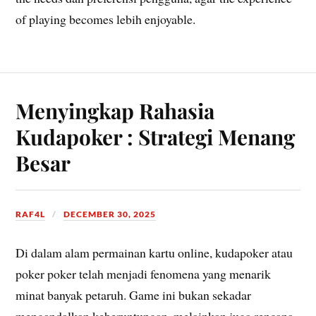
of playing becomes lebih enjoyable.
Menyingkap Rahasia
Kudapoker : Strategi Menang
Besar
RAF4L
DECEMBER 30, 2025
Di dalam alam permainan kartu online, kudapoker atau
poker poker telah menjadi fenomena yang menarik
minat banyak petaruh. Game ini bukan sekadar