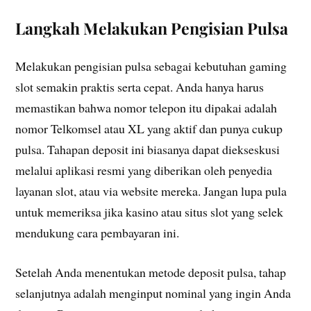
Langkah Melakukan Pengisian Pulsa
Melakukan pengisian pulsa sebagai kebutuhan gaming
slot semakin praktis serta cepat. Anda hanya harus
memastikan bahwa nomor telepon itu dipakai adalah
nomor Telkomsel atau XL yang aktif dan punya cukup
pulsa. Tahapan deposit ini biasanya dapat diekseskusi
melalui aplikasi resmi yang diberikan oleh penyedia
layanan slot, atau via website mereka. Jangan lupa pula
untuk memeriksa jika kasino atau situs slot yang selek
mendukung cara pembayaran ini.
Setelah Anda menentukan metode deposit pulsa, tahap
selanjutnya adalah menginput nominal yang ingin Anda