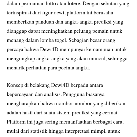
dalam permainan lotto atau lotere. Dengan sebutan yang
terinspirasi dari figur dewi, platform ini berusaha
memberikan panduan dan angka-angka prediksi yang
dianggap dapat meningkatkan peluang pemain untuk
menang dalam lomba togel. Sebagian besar orang
percaya bahwa Dewi4D mempunyai kemampuan untuk
mengungkap angka-angka yang akan muncul, sehingga
menarik perhatian para pecinta angka.
Konsep di belakang Dewi4D berpadu antara
kepercayaan dan analisis. Pengguna biasanya
mengharapkan bahwa nombor-nombor yang diberikan
adalah hasil dari suatu sistem prediksi yang cermat.
Platform ini juga sering memanfaatkan berbagai cara,
mulai dari statistik hingga interpretasi mimpi, untuk