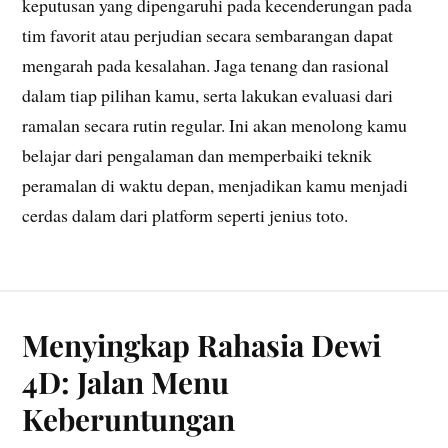
keputusan yang dipengaruhi pada kecenderungan pada
tim favorit atau perjudian secara sembarangan dapat
mengarah pada kesalahan. Jaga tenang dan rasional
dalam tiap pilihan kamu, serta lakukan evaluasi dari
ramalan secara rutin regular. Ini akan menolong kamu
belajar dari pengalaman dan memperbaiki teknik
peramalan di waktu depan, menjadikan kamu menjadi
cerdas dalam dari platform seperti jenius toto.
Menyingkap Rahasia Dewi
4D: Jalan Menu
Keberuntungan