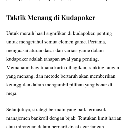
Taktik Menang di Kudapoker
Untuk meraih hasil signifikan di kudapoker, penting
untuk mengetahui semua elemen game. Pertama,
menguasai aturan dasar dan variasi game dalam
kudapoker adalah tahapan awal yang penting.
Memahami bagaimana kartu dibagikan, ranking tangan
yang menang, dan metode bertaruh akan memberikan
keunggulan dalam mengambil pilihan yang benar di
meja.
Selanjutnya, strategi bermain yang baik termasuk
manajemen bankroll dengan bijak. Tentukan limit harian
atau mingguan dalam berpartisipasi agar jangan