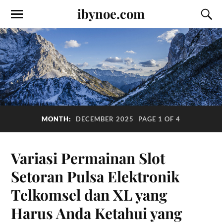
ibynoe.com
MONTH:
DECEMBER 2025
PAGE 1 OF 4
Variasi Permainan Slot
Setoran Pulsa Elektronik
Telkomsel dan XL yang
Harus Anda Ketahui yang