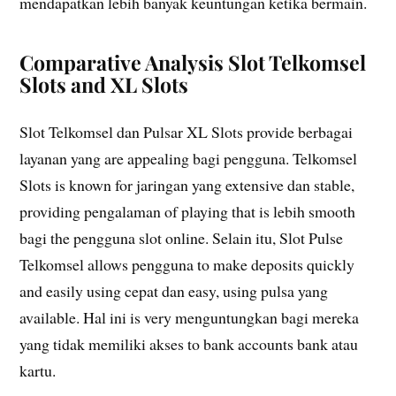
mendapatkan lebih banyak keuntungan ketika bermain.
Comparative Analysis Slot Telkomsel
Slots and XL Slots
Slot Telkomsel dan Pulsar XL Slots provide berbagai
layanan yang are appealing bagi pengguna. Telkomsel
Slots is known for jaringan yang extensive dan stable,
providing pengalaman of playing that is lebih smooth
bagi the pengguna slot online. Selain itu, Slot Pulse
Telkomsel allows pengguna to make deposits quickly
and easily using cepat dan easy, using pulsa yang
available. Hal ini is very menguntungkan bagi mereka
yang tidak memiliki akses to bank accounts bank atau
kartu.