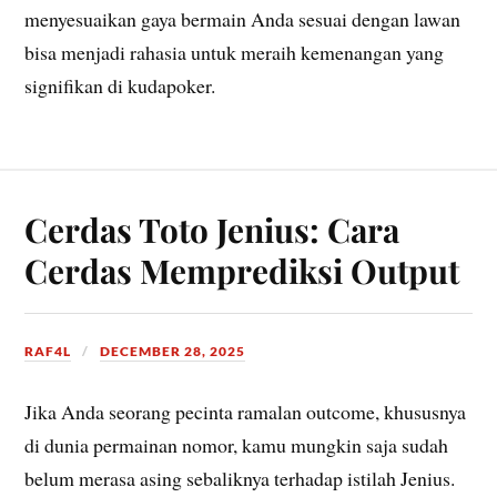
menyesuaikan gaya bermain Anda sesuai dengan lawan
bisa menjadi rahasia untuk meraih kemenangan yang
signifikan di kudapoker.
Cerdas Toto Jenius: Cara
Cerdas Memprediksi Output
RAF4L
DECEMBER 28, 2025
Jika Anda seorang pecinta ramalan outcome, khususnya
di dunia permainan nomor, kamu mungkin saja sudah
belum merasa asing sebaliknya terhadap istilah Jenius.