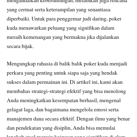
mengandalkan keberuntungan, melainkan juga rencana
yang cermat serta keterampilan yang senantiasa
diperbaiki. Untuk para penggemar judi daring, poker
kuda menawarkan peluang yang signifikan dalam
meraih kemenangan yang bermakna jika dijalankan
secara bijak.
Mengungkap rahasia di balik balik poker kuda menjadi
perkara yang penting untuk siapa saja yang hendak
sukses dalam permainan ini. Di artikel ini, kami akan
membahas strategi-strategi efektif yang bisa menolong
Anda meningkatkan kesempatan berhasil, mengenal
gelagat laga, dan bagaimana mengelola emosi serta
manajemen dana secara efektif. Dengan ilmu yang benar
dan pendekatan yang disiplin, Anda bisa memulai
langkah awal menuju kejayaan yang signifikan di alam