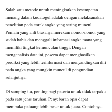
Salah satu metode untuk meningkatkan kesempatan
menang dalam kudatogel adalah dengan melaksanakan
penelitian pada corak angka yang sering muncul.
Pemain yang ahli biasanya merekam nomor-nomor yang
sudah habis dan menggali informasi angka mana yang
memiliki tingkat kemunculan tinggi. Dengan
menganalisis data ini, peserta dapat menghasilkan
prediksi yang lebih terinformasi dan menyandingkan diri
pada angka yang mungkin muncul di pengundian
selanjutnya.
Di samping itu, penting bagi peserta untuk tidak terpaku
pada satu jenis taruhan. Penyebaran opsi dapat
membuka peluang lebih besar untuk juara. Contohnya,