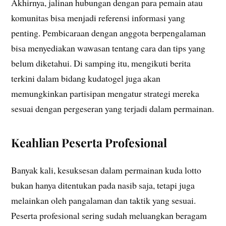
Akhirnya, jalinan hubungan dengan para pemain atau
komunitas bisa menjadi referensi informasi yang
penting. Pembicaraan dengan anggota berpengalaman
bisa menyediakan wawasan tentang cara dan tips yang
belum diketahui. Di samping itu, mengikuti berita
terkini dalam bidang kudatogel juga akan
memungkinkan partisipan mengatur strategi mereka
sesuai dengan pergeseran yang terjadi dalam permainan.
Keahlian Peserta Profesional
Banyak kali, kesuksesan dalam permainan kuda lotto
bukan hanya ditentukan pada nasib saja, tetapi juga
melainkan oleh pangalaman dan taktik yang sesuai.
Peserta profesional sering sudah meluangkan beragam