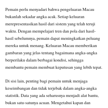
Pemain perlu menyadari bahwa pengeluaran Macau
bukanlah sekadar angka acak. Setiap keluaran
merepresentasikan hasil dari sistem yang telah teruji
waktu. Dengan mempelajari tren dan pola dari hasil-
hasil sebelumnya, pemain dapat meningkatkan peluang
mereka untuk menang. Keluaran Macau memberikan
gambaran yang jelas tentang bagaimana angka-angka
berperilaku dalam berbagai kondisi, sehingga
membantu pemain membuat keputusan yang lebih tepat.
Di sisi lain, penting bagi pemain untuk menjaga
keseimbangan dan tidak terjebak dalam angka-angka
statistik. Data yang ada seharusnya menjadi alat bantu,
bukan satu-satunya acuan. Mengetahui kapan dan