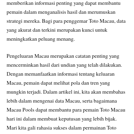
memberikan informasi penting yang dapat membantu
pemain dalam menganalisis hasil dan merumuskan
strategi mereka. Bagi para penggemar Toto Macau, data
yang akurat dan terkini merupakan kunci untuk
meningkatkan peluang menang.
Pengeluaran Macau merupakan catatan penting yang
mencerminkan hasil dari undian yang telah dilakukan.
Dengan memanfaatkan informasi tentang keluaran
Macau, pemain dapat melihat pola dan tren yang
mungkin terjadi. Dalam artikel ini, kita akan membahas
lebih dalam mengenai data Macau, serta bagaimana
Macau Pools dapat membantu para pemain Toto Macau
hari ini dalam membuat keputusan yang lebih bijak.
Mari kita gali rahasia sukses dalam permainan Toto