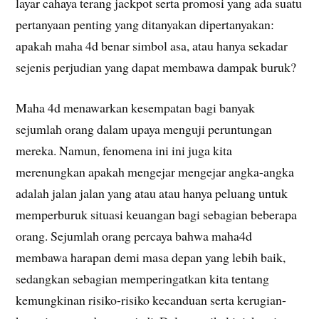
layar cahaya terang jackpot serta promosi yang ada suatu
pertanyaan penting yang ditanyakan dipertanyakan:
apakah maha 4d benar simbol asa, atau hanya sekadar
sejenis perjudian yang dapat membawa dampak buruk?
Maha 4d menawarkan kesempatan bagi banyak
sejumlah orang dalam upaya menguji peruntungan
mereka. Namun, fenomena ini ini juga kita
merenungkan apakah mengejar mengejar angka-angka
adalah jalan jalan yang atau atau hanya peluang untuk
memperburuk situasi keuangan bagi sebagian beberapa
orang. Sejumlah orang percaya bahwa maha4d
membawa harapan demi masa depan yang lebih baik,
sedangkan sebagian memperingatkan kita tentang
kemungkinan risiko-risiko kecanduan serta kerugian-