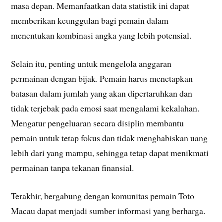
masa depan. Memanfaatkan data statistik ini dapat
memberikan keunggulan bagi pemain dalam
menentukan kombinasi angka yang lebih potensial.
Selain itu, penting untuk mengelola anggaran
permainan dengan bijak. Pemain harus menetapkan
batasan dalam jumlah yang akan dipertaruhkan dan
tidak terjebak pada emosi saat mengalami kekalahan.
Mengatur pengeluaran secara disiplin membantu
pemain untuk tetap fokus dan tidak menghabiskan uang
lebih dari yang mampu, sehingga tetap dapat menikmati
permainan tanpa tekanan finansial.
Terakhir, bergabung dengan komunitas pemain Toto
Macau dapat menjadi sumber informasi yang berharga.