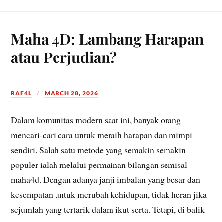
Maha 4D: Lambang Harapan
atau Perjudian?
RAF4L
MARCH 28, 2026
Dalam komunitas modern saat ini, banyak orang
mencari-cari cara untuk meraih harapan dan mimpi
sendiri. Salah satu metode yang semakin semakin
populer ialah melalui permainan bilangan semisal
maha4d. Dengan adanya janji imbalan yang besar dan
kesempatan untuk merubah kehidupan, tidak heran jika
sejumlah yang tertarik dalam ikut serta. Tetapi, di balik