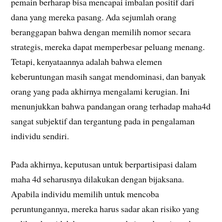
pemain berharap bisa mencapai imbalan positif dari
dana yang mereka pasang. Ada sejumlah orang
beranggapan bahwa dengan memilih nomor secara
strategis, mereka dapat memperbesar peluang menang.
Tetapi, kenyataannya adalah bahwa elemen
keberuntungan masih sangat mendominasi, dan banyak
orang yang pada akhirnya mengalami kerugian. Ini
menunjukkan bahwa pandangan orang terhadap maha4d
sangat subjektif dan tergantung pada in pengalaman
individu sendiri.
Pada akhirnya, keputusan untuk berpartisipasi dalam
maha 4d seharusnya dilakukan dengan bijaksana.
Apabila individu memilih untuk mencoba
peruntungannya, mereka harus sadar akan risiko yang