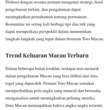
Diskusi dengan sesama pemain mengenai strategi, hasil
pengeluaran terkini, dan pengalaman dapat
meningkatkan pemahaman tentang permainan.
Komunitas ini sering kali berbagi tips dan trik yang
dapat memperkaya perspektif dalam menentukan
langkah-langkah yang tepat dalam bermain Toto Macau.
Trend Keluaran Macau Terbaru
Dalam beberapa bulan terakhir, terdapat tren menarik
dalam pengeluaran Macau yang bisa dilihat dari data
togel yang diperoleh. Pemain Toto Macau semakin
memperhatikan pola angka yang muncul dan berusaha
menganalisis untuk meningkatkan peluang mereka.
Data Macau menunjukkan bahwa angka-angka tertentu