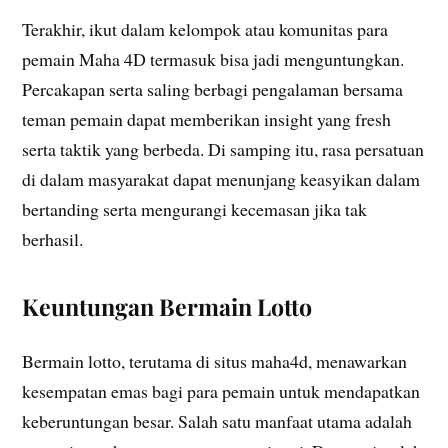
Terakhir, ikut dalam kelompok atau komunitas para
pemain Maha 4D termasuk bisa jadi menguntungkan.
Percakapan serta saling berbagi pengalaman bersama
teman pemain dapat memberikan insight yang fresh
serta taktik yang berbeda. Di samping itu, rasa persatuan
di dalam masyarakat dapat menunjang keasyikan dalam
bertanding serta mengurangi kecemasan jika tak
berhasil.
Keuntungan Bermain Lotto
Bermain lotto, terutama di situs maha4d, menawarkan
kesempatan emas bagi para pemain untuk mendapatkan
keberuntungan besar. Salah satu manfaat utama adalah