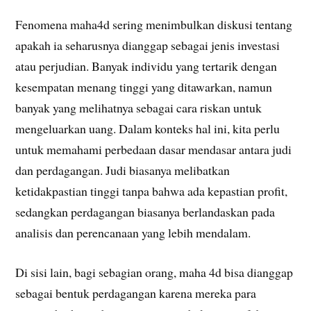
Fenomena maha4d sering menimbulkan diskusi tentang
apakah ia seharusnya dianggap sebagai jenis investasi
atau perjudian. Banyak individu yang tertarik dengan
kesempatan menang tinggi yang ditawarkan, namun
banyak yang melihatnya sebagai cara riskan untuk
mengeluarkan uang. Dalam konteks hal ini, kita perlu
untuk memahami perbedaan dasar mendasar antara judi
dan perdagangan. Judi biasanya melibatkan
ketidakpastian tinggi tanpa bahwa ada kepastian profit,
sedangkan perdagangan biasanya berlandaskan pada
analisis dan perencanaan yang lebih mendalam.
Di sisi lain, bagi sebagian orang, maha 4d bisa dianggap
sebagai bentuk perdagangan karena mereka para