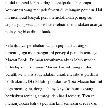
mulai muncul lebih sering, menciptakan beberapa
kombinasi yang menjadi favorit di kalangan pemain. Hal
ini membuat banyak pemain melakukan penjagaan
angka yang secara konsisten keluar, menandakan adanya
pola yang bisa dimanfaatkan.
Selanjutnya, perubahan dalam popularitas angka
tertentu juga mempengaruhi persepsi pemain tentang
Macau Pools. Dengan terbukanya akses lebih mudah
terhadap data keluaran Macau, banyak yang mulai
beralih ke analisis mendalam untuk membuat prediksi
lebih akurat. Di sisi lain, popularitas Toto Macau hari ini
juga meningkat, dengan banyaknya komunitas yang
berdiskusi tentang strategi dan hasil terbaru. Tren ini
menunjukkan bahwa pemain kini semakin cerdas dan