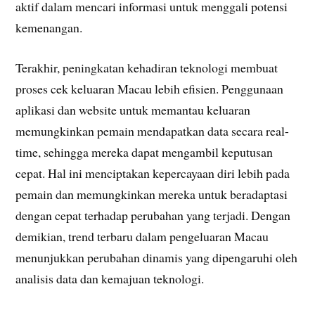
aktif dalam mencari informasi untuk menggali potensi
kemenangan.
Terakhir, peningkatan kehadiran teknologi membuat
proses cek keluaran Macau lebih efisien. Penggunaan
aplikasi dan website untuk memantau keluaran
memungkinkan pemain mendapatkan data secara real-
time, sehingga mereka dapat mengambil keputusan
cepat. Hal ini menciptakan kepercayaan diri lebih pada
pemain dan memungkinkan mereka untuk beradaptasi
dengan cepat terhadap perubahan yang terjadi. Dengan
demikian, trend terbaru dalam pengeluaran Macau
menunjukkan perubahan dinamis yang dipengaruhi oleh
analisis data dan kemajuan teknologi.