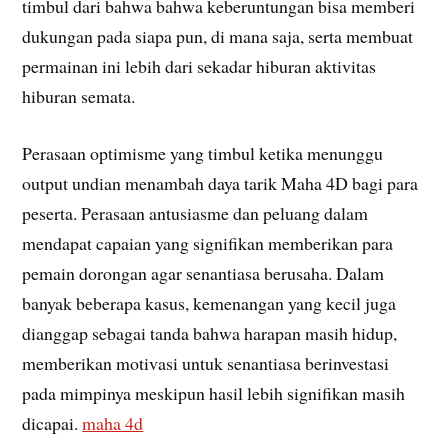
timbul dari bahwa bahwa keberuntungan bisa memberi
dukungan pada siapa pun, di mana saja, serta membuat
permainan ini lebih dari sekadar hiburan aktivitas
hiburan semata.
Perasaan optimisme yang timbul ketika menunggu
output undian menambah daya tarik Maha 4D bagi para
peserta. Perasaan antusiasme dan peluang dalam
mendapat capaian yang signifikan memberikan para
pemain dorongan agar senantiasa berusaha. Dalam
banyak beberapa kasus, kemenangan yang kecil juga
dianggap sebagai tanda bahwa harapan masih hidup,
memberikan motivasi untuk senantiasa berinvestasi
pada mimpinya meskipun hasil lebih signifikan masih
dicapai.
maha 4d