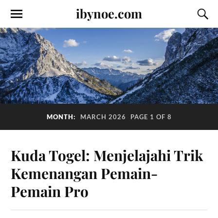
ibynoe.com
MONTH:
MARCH 2026
PAGE 1 OF 8
Kuda Togel: Menjelajahi Trik
Kemenangan Pemain-
Pemain Pro