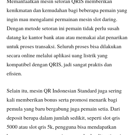
Memanfaatkan mesin setoran QRIS memberikan
kenikmatan dan kemudahan bagi beberapa pemain yang
ingin mau mengalami permainan mesin slot daring.
Dengan metode setoran ini pemain tidak perlu susah
datang ke kantor bank atau atau memakai alat penarikan
untuk proses transaksi. Seluruh proses bisa dilakukan
secara online melalui aplikasi uang listrik yang
kompatibel dengan QRIS, jadi sangat praktis dan
efisien.
Selain itu, mesin QR Indonesian Standard juga sering
kali memberikan bonus serta promosi menarik bagi
pemula yang baru bergabung juga pemain setia. Dari
deposit berupa dalam jumlah sedikit, seperti slot qris
5000 atau slot qris 5k, pengguna bisa mendapatkan