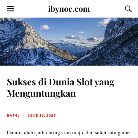
ibynoe.com
Sukses di Dunia Slot yang
Menguntungkan
RAF4L
JUNE 16, 2025
Dalam, alam judi daring kian maju, dan salah satu game