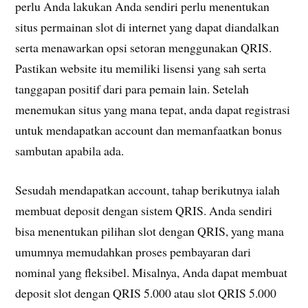
perlu Anda lakukan Anda sendiri perlu menentukan
situs permainan slot di internet yang dapat diandalkan
serta menawarkan opsi setoran menggunakan QRIS.
Pastikan website itu memiliki lisensi yang sah serta
tanggapan positif dari para pemain lain. Setelah
menemukan situs yang mana tepat, anda dapat registrasi
untuk mendapatkan account dan memanfaatkan bonus
sambutan apabila ada.
Sesudah mendapatkan account, tahap berikutnya ialah
membuat deposit dengan sistem QRIS. Anda sendiri
bisa menentukan pilihan slot dengan QRIS, yang mana
umumnya memudahkan proses pembayaran dari
nominal yang fleksibel. Misalnya, Anda dapat membuat
deposit slot dengan QRIS 5.000 atau slot QRIS 5.000