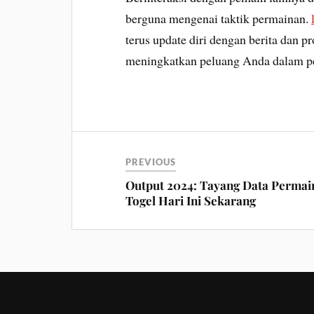
berguna mengenai taktik permainan.
terus update diri dengan berita dan pr
meningkatkan peluang Anda dalam p
PREVIOUS
Output 2024: Tayang Data Permai
Togel Hari Ini Sekarang