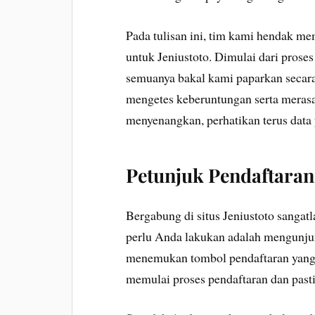
Pada tulisan ini, tim kami hendak m
untuk Jeniustoto. Dimulai dari proses
semuanya bakal kami paparkan secara 
mengetes keberuntungan serta meras
menyenangkan, perhatikan terus data 
Petunjuk Pendaftaran 
Bergabung di situs Jeniustoto sanga
perlu Anda lakukan adalah mengunjun
menemukan tombol pendaftaran yang je
memulai proses pendaftaran dan pasti