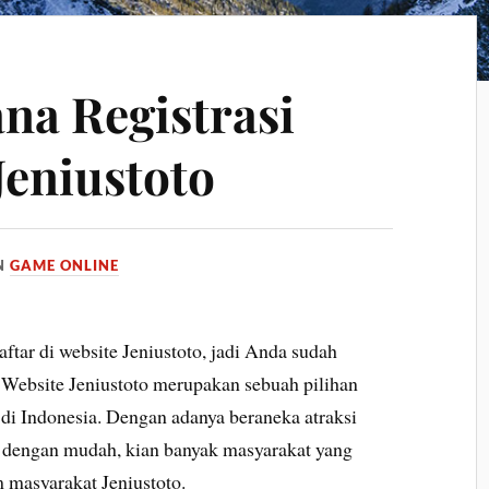
na Registrasi
eniustoto
N
GAME ONLINE
ftar di website Jeniustoto, jadi Anda sudah
. Website Jeniustoto merupakan sebuah pilihan
 di Indonesia. Dengan adanya beraneka atraksi
s dengan mudah, kian banyak masyarakat yang
m masyarakat Jeniustoto.