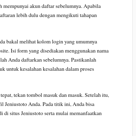
lah mempunyai akun daftar sebelumnya. Apabila
aftaran lebih dulu dengan mengikuti tahapan
nda bakal melihat kolom login yang umumnya
ebsite. Isi form yang disediakan menggunakan nama
elah Anda daftarkan sebelumnya. Pastikanlah
uk untuk kesalahan kesalahan dalam proses
 tepat, tekan tombol masuk dan masuk. Setelah itu,
 Jeniustoto Anda. Pada titik ini, Anda bisa
di di situs Jeniustoto serta mulai memanfaatkan