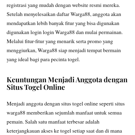
registrasi yang mudah dengan website resmi mereka.
Setelah menyelesaikan daftar Warga88, anggota akan
mendapatkan lebih banyak fitur yang bisa digunakan
digunakan login login Warga88 dan mulai permainan.
Melalui fitur-fitur yang menarik serta promo yang
menggiurkan, Warga88 siap menjadi tempat bermain
yang ideal bagi para pecinta togel.
Keuntungan Menjadi Anggota dengan
Situs Togel Online
Menjadi anggota dengan situs togel online seperti situs
warga88 memberikan sejumlah manfaat untuk semua
pemain. Salah satu manfaat terbesar adalah
keterjangkauan akses ke togel setiap saat dan di mana