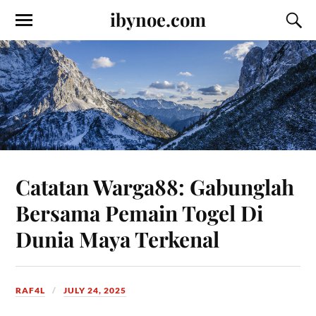
ibynoe.com
Catatan Warga88: Gabunglah
Bersama Pemain Togel Di
Dunia Maya Terkenal
RAF4L
JULY 24, 2025