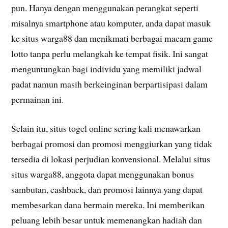
pun. Hanya dengan menggunakan perangkat seperti
misalnya smartphone atau komputer, anda dapat masuk
ke situs warga88 dan menikmati berbagai macam game
lotto tanpa perlu melangkah ke tempat fisik. Ini sangat
menguntungkan bagi individu yang memiliki jadwal
padat namun masih berkeinginan berpartisipasi dalam
permainan ini.
Selain itu, situs togel online sering kali menawarkan
berbagai promosi dan promosi menggiurkan yang tidak
tersedia di lokasi perjudian konvensional. Melalui situs
situs warga88, anggota dapat menggunakan bonus
sambutan, cashback, dan promosi lainnya yang dapat
membesarkan dana bermain mereka. Ini memberikan
peluang lebih besar untuk memenangkan hadiah dan