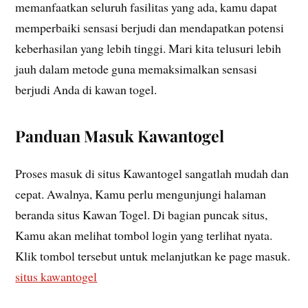
memanfaatkan seluruh fasilitas yang ada, kamu dapat
memperbaiki sensasi berjudi dan mendapatkan potensi
keberhasilan yang lebih tinggi. Mari kita telusuri lebih
jauh dalam metode guna memaksimalkan sensasi
berjudi Anda di kawan togel.
Panduan Masuk Kawantogel
Proses masuk di situs Kawantogel sangatlah mudah dan
cepat. Awalnya, Kamu perlu mengunjungi halaman
beranda situs Kawan Togel. Di bagian puncak situs,
Kamu akan melihat tombol login yang terlihat nyata.
Klik tombol tersebut untuk melanjutkan ke page masuk.
situs kawantogel