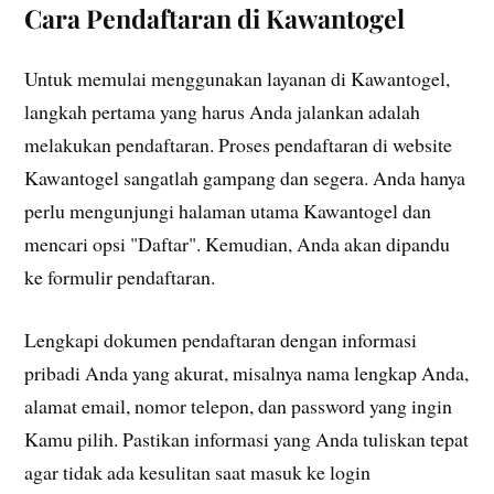
Cara Pendaftaran di Kawantogel
Untuk memulai menggunakan layanan di Kawantogel,
langkah pertama yang harus Anda jalankan adalah
melakukan pendaftaran. Proses pendaftaran di website
Kawantogel sangatlah gampang dan segera. Anda hanya
perlu mengunjungi halaman utama Kawantogel dan
mencari opsi "Daftar". Kemudian, Anda akan dipandu
ke formulir pendaftaran.
Lengkapi dokumen pendaftaran dengan informasi
pribadi Anda yang akurat, misalnya nama lengkap Anda,
alamat email, nomor telepon, dan password yang ingin
Kamu pilih. Pastikan informasi yang Anda tuliskan tepat
agar tidak ada kesulitan saat masuk ke login