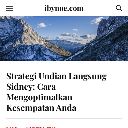
ibynoe.com
Strategi Undian Langsung
Sidney: Cara
Mengoptimalkan
Kesempatan Anda