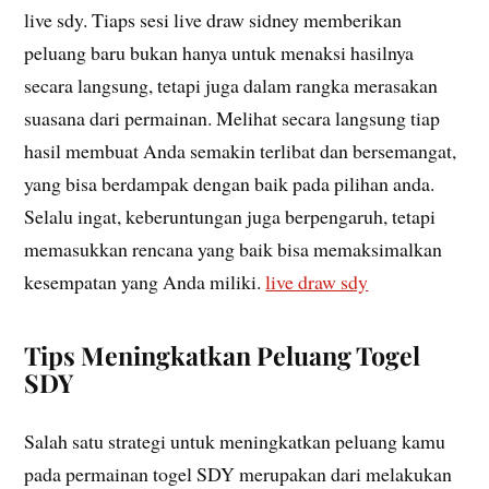
live sdy. Tiaps sesi live draw sidney memberikan
peluang baru bukan hanya untuk menaksi hasilnya
secara langsung, tetapi juga dalam rangka merasakan
suasana dari permainan. Melihat secara langsung tiap
hasil membuat Anda semakin terlibat dan bersemangat,
yang bisa berdampak dengan baik pada pilihan anda.
Selalu ingat, keberuntungan juga berpengaruh, tetapi
memasukkan rencana yang baik bisa memaksimalkan
kesempatan yang Anda miliki.
live draw sdy
Tips Meningkatkan Peluang Togel
SDY
Salah satu strategi untuk meningkatkan peluang kamu
pada permainan togel SDY merupakan dari melakukan