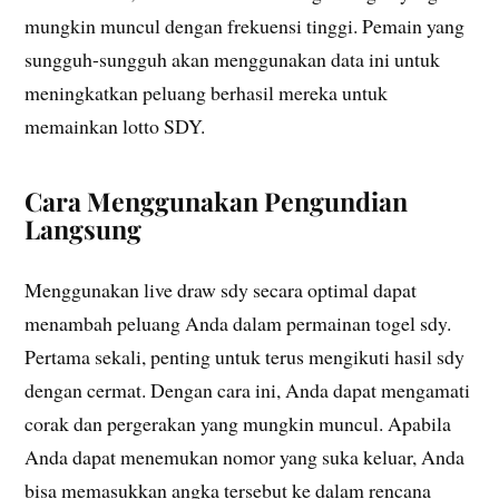
mungkin muncul dengan frekuensi tinggi. Pemain yang
sungguh-sungguh akan menggunakan data ini untuk
meningkatkan peluang berhasil mereka untuk
memainkan lotto SDY.
Cara Menggunakan Pengundian
Langsung
Menggunakan live draw sdy secara optimal dapat
menambah peluang Anda dalam permainan togel sdy.
Pertama sekali, penting untuk terus mengikuti hasil sdy
dengan cermat. Dengan cara ini, Anda dapat mengamati
corak dan pergerakan yang mungkin muncul. Apabila
Anda dapat menemukan nomor yang suka keluar, Anda
bisa memasukkan angka tersebut ke dalam rencana