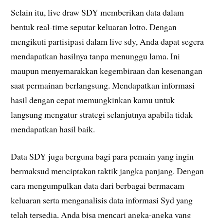
Selain itu, live draw SDY memberikan data dalam
bentuk real-time seputar keluaran lotto. Dengan
mengikuti partisipasi dalam live sdy, Anda dapat segera
mendapatkan hasilnya tanpa menunggu lama. Ini
maupun menyemarakkan kegembiraan dan kesenangan
saat permainan berlangsung. Mendapatkan informasi
hasil dengan cepat memungkinkan kamu untuk
langsung mengatur strategi selanjutnya apabila tidak
mendapatkan hasil baik.
Data SDY juga berguna bagi para pemain yang ingin
bermaksud menciptakan taktik jangka panjang. Dengan
cara mengumpulkan data dari berbagai bermacam
keluaran serta menganalisis data informasi Syd yang
telah tersedia, Anda bisa mencari angka-angka yang