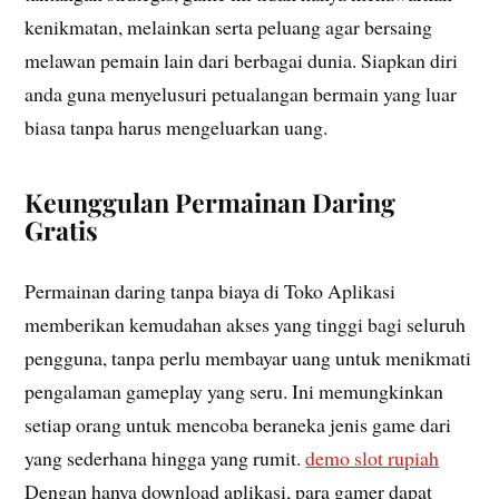
kenikmatan, melainkan serta peluang agar bersaing
melawan pemain lain dari berbagai dunia. Siapkan diri
anda guna menyelusuri petualangan bermain yang luar
biasa tanpa harus mengeluarkan uang.
Keunggulan Permainan Daring
Gratis
Permainan daring tanpa biaya di Toko Aplikasi
memberikan kemudahan akses yang tinggi bagi seluruh
pengguna, tanpa perlu membayar uang untuk menikmati
pengalaman gameplay yang seru. Ini memungkinkan
setiap orang untuk mencoba beraneka jenis game dari
yang sederhana hingga yang rumit.
demo slot rupiah
Dengan hanya download aplikasi, para gamer dapat