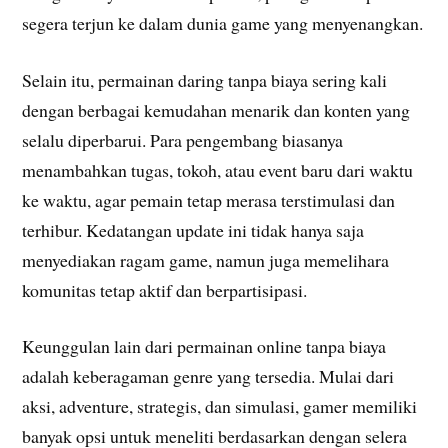
segera terjun ke dalam dunia game yang menyenangkan.
Selain itu, permainan daring tanpa biaya sering kali
dengan berbagai kemudahan menarik dan konten yang
selalu diperbarui. Para pengembang biasanya
menambahkan tugas, tokoh, atau event baru dari waktu
ke waktu, agar pemain tetap merasa terstimulasi dan
terhibur. Kedatangan update ini tidak hanya saja
menyediakan ragam game, namun juga memelihara
komunitas tetap aktif dan berpartisipasi.
Keunggulan lain dari permainan online tanpa biaya
adalah keberagaman genre yang tersedia. Mulai dari
aksi, adventure, strategis, dan simulasi, gamer memiliki
banyak opsi untuk meneliti berdasarkan dengan selera