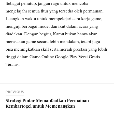
Sebagai penutup, jangan ragu untuk mencoba
menjelajahi semua fitur yang tersedia oleh permainan.
Luangkan waktu untuk mempelajari cara kerja game,
menguji berbagai mode, dan ikut dalam acara yang
diadakan. Dengan begitu, Kamu bukan hanya akan
merasakan game secara lebih mendalam, tetapi juga
bisa meningkatkan skill serta meraih prestasi yang lebih
tinggi dalam Game Online Google Play Versi Gratis
Teratas.
PREVIOUS
Strategi Pintar Memanfaatkan Permainan
Kembartogel untuk Memenangkan