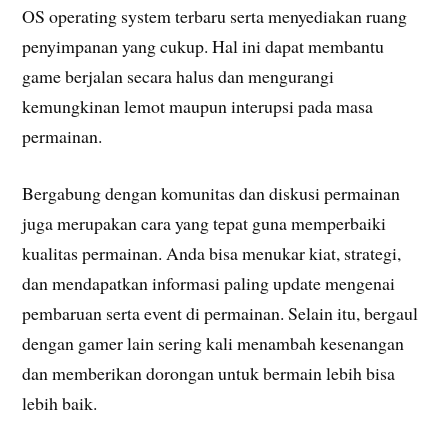
OS operating system terbaru serta menyediakan ruang
penyimpanan yang cukup. Hal ini dapat membantu
game berjalan secara halus dan mengurangi
kemungkinan lemot maupun interupsi pada masa
permainan.
Bergabung dengan komunitas dan diskusi permainan
juga merupakan cara yang tepat guna memperbaiki
kualitas permainan. Anda bisa menukar kiat, strategi,
dan mendapatkan informasi paling update mengenai
pembaruan serta event di permainan. Selain itu, bergaul
dengan gamer lain sering kali menambah kesenangan
dan memberikan dorongan untuk bermain lebih bisa
lebih baik.