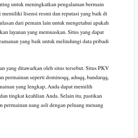
enting untuk meningkatkan pengalaman bermain
t memiliki lisensi resmi dan reputasi yang baik di
ulasan dari pemain lain untuk mengetahui apakah
rikan layanan yang memuaskan. Situs yang dapat
keamanan yang baik untuk melindungi data pribadi
an yang ditawarkan oleh situs tersebut. Situs PKV
han permainan seperti dominoqq, aduqq, bandarqq,
rmainan yang lengkap, Anda dapat memilih
an tingkat keahlian Anda. Selain itu, pastikan
an permainan uang asli dengan peluang menang