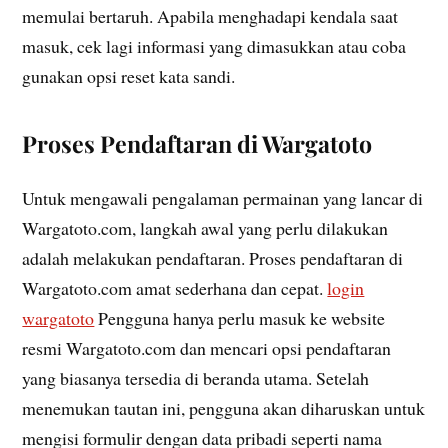
memulai bertaruh. Apabila menghadapi kendala saat
masuk, cek lagi informasi yang dimasukkan atau coba
gunakan opsi reset kata sandi.
Proses Pendaftaran di Wargatoto
Untuk mengawali pengalaman permainan yang lancar di
Wargatoto.com, langkah awal yang perlu dilakukan
adalah melakukan pendaftaran. Proses pendaftaran di
Wargatoto.com amat sederhana dan cepat.
login
wargatoto
Pengguna hanya perlu masuk ke website
resmi Wargatoto.com dan mencari opsi pendaftaran
yang biasanya tersedia di beranda utama. Setelah
menemukan tautan ini, pengguna akan diharuskan untuk
mengisi formulir dengan data pribadi seperti nama