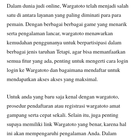
Dalam dunia judi online, Wargatoto telah menjadi salah
satu di antara layanan yang paling diminati para para
pemain. Dengan berbagai berbagai game yang menarik
serta pengalaman lancar, wargatoto menawarkan
kemudahan penggunanya untuk berpartisipasi dalam
berbagai jenis taruhan Tetapi, agar bisa memanfaatkan
semua fitur yang ada, penting untuk mengerti cara login
login ke Wargatoto dan bagaimana mendaftar untuk
mendapatkan akses akses yang maksimal.
Untuk anda yang baru saja kenal dengan wargatoto,
prosedur pendaftaran atau registrasi wargatoto amat
gampang serta cepat sekali. Selain itu, juga penting
supaya memiliki link Wargatoto yang benar, karena hal
ini akan mempengaruhi pengalaman Anda. Dalam