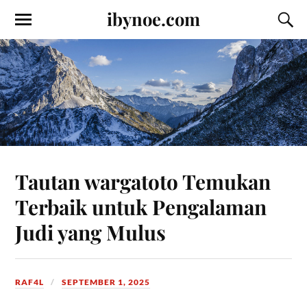
ibynoe.com
Tautan wargatoto Temukan
Terbaik untuk Pengalaman
Judi yang Mulus
RAF4L
SEPTEMBER 1, 2025