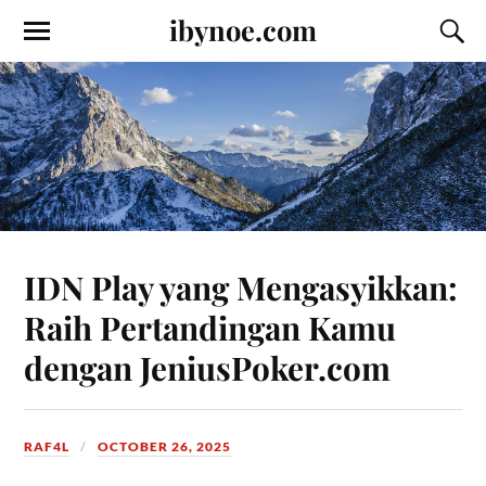
ibynoe.com
IDN Play yang Mengasyikkan:
Raih Pertandingan Kamu
dengan JeniusPoker.com
RAF4L
OCTOBER 26, 2025