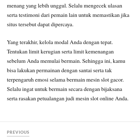
menang yang lebih unggul. Selalu mengecek ulasan
serta testimoni dari pemain lain untuk memastikan jika
situs tersebut dapat dipercaya.
Yang terakhir, kelola modal Anda dengan tepat.
Tentukan limit kerugian serta limit kemenangan
sebelum Anda memulai bermain. Sehingga ini, kamu
bisa lakukan permainan dengan santai serta tak
terpengaruh emosi selama bermain mesin slot gacor.
Selalu ingat untuk bermain secara dengan bijaksana
serta rasakan petualangan judi mesin slot online Anda.
PREVIOUS