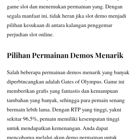
game slot dan menemukan permainan yang. Dengan
segala manfaat ini, tidak heran jika slot demo menjadi
pilihan kesukaan di antara kalangan penggemar
perjudian slot online.
Pilihan Permainan Demos Menarik
Salah beberapa permainan demos menarik yang banyak
diperbincangkan adalah Gates of Olympus. Game ini
memberikan grafis yang fantastis dan kemampuan
tambahan yang banyak, sehingga para pemain senang
bermain lebih lama. Dengan RTP yang tinggi, yakni
sekitar 96,5%, pemain memiliki kesempatan tinggi
untuk mendapatkan kemenangan. Anda dapat
mencobanya melalui akun demo permainan untuk