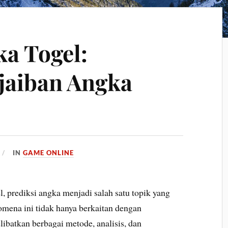
ka Togel:
jaiban Angka
IN
GAME ONLINE
, prediksi angka menjadi salah satu topik yang
omena ini tidak hanya berkaitan dengan
libatkan berbagai metode, analisis, dan