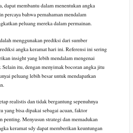
nya, dapat membantu dalam menentukan angka
main percaya bahwa pemahaman mendalam
ngkatkan peluang mereka dalam permainan.
adalah menggunakan prediksi dari sumber
ediksi angka keramat hari ini. Referensi ini sering
rikan insight yang lebih mendalam mengenai
 Selain itu, dengan menyimak bocoran angka jitu
unyai peluang lebih besar untuk mendapatkan
n.
etap realistis dan tidak bergantung sepenuhnya
u yang bisa dipakai sebagai acuan, faktor
n penting. Menyusun strategi dan memadukan
si angka keramat sdy dapat memberikan keuntungan