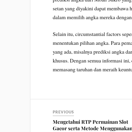
setan yang diyakini dapat membawa 
dalam memilih angka mereka dengan l
Selain itu, circumstantial factors se
menentukan pilihan angka. Para pema
yang ada, misalnya prediksi angka d
khusus. Dengan semua informasi ini, 
memasang taruhan dan meraih keuntun
PREVIOUS
Mengetahui RTP Permainan Slot
Gacor serta Metode Menggunaka