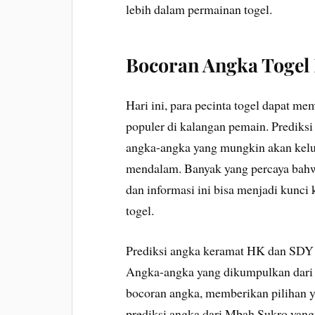
lebih dalam permainan togel.
Bocoran Angka Togel 
Hari ini, para pecinta togel dapat m
populer di kalangan pemain. Prediks
angka-angka yang mungkin akan kelua
mendalam. Banyak yang percaya bahw
dan informasi ini bisa menjadi kunci
togel.
Prediksi angka keramat HK dan SDY m
Angka-angka yang dikumpulkan dari b
bocoran angka, memberikan pilihan y
prediksi angka dari Mbah Sukro yang 