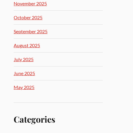
November 2025
October 2025
September 2025
August 2025
July 2025
June 2025
May 2025
Categories