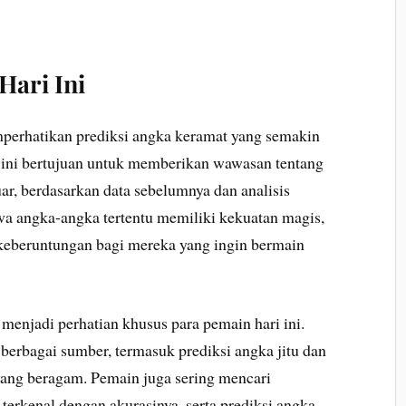
Hari Ini
emperhatikan prediksi angka keramat yang semakin
i ini bertujuan untuk memberikan wawasan tentang
r, berdasarkan data sebelumnya dan analisis
a angka-angka tertentu memiliki kekuatan magis,
 keberuntungan bagi mereka yang ingin bermain
enjadi perhatian khusus para pemain hari ini.
erbagai sumber, termasuk prediksi angka jitu dan
ang beragam. Pemain juga sering mencari
terkenal dengan akurasinya, serta prediksi angka