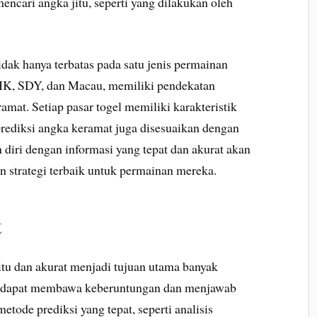
encari angka jitu, seperti yang dilakukan oleh
dak hanya terbatas pada satu jenis permainan
i HK, SDY, dan Macau, memiliki pendekatan
at. Setiap pasar togel memiliki karakteristik
 prediksi angka keramat juga disesuaikan dengan
diri dengan informasi yang tepat dan akurat akan
trategi terbaik untuk permainan mereka.
t
itu dan akurat menjadi tujuan utama banyak
n dapat membawa keberuntungan dan menjawab
ode prediksi yang tepat, seperti analisis