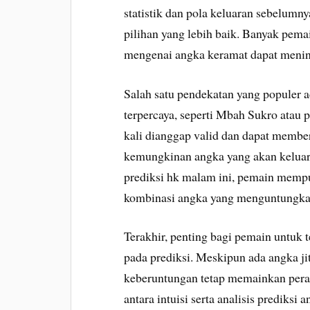
statistik dan pola keluaran sebelum
pilihan yang lebih baik. Banyak pe
mengenai angka keramat dapat meni
Salah satu pendekatan yang populer 
terpercaya, seperti Mbah Sukro atau pr
kali dianggap valid dan dapat membe
kemungkinan angka yang akan keluar.
prediksi hk malam ini, pemain memp
kombinasi angka yang menguntungka
Terakhir, penting bagi pemain untuk t
pada prediksi. Meskipun ada angka jit
keberuntungan tetap memainkan pera
antara intuisi serta analisis predik