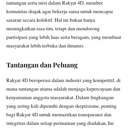
tantangan serta misi dalam Rakyat 4D, member
komunitas diajak agar bekerja sama untuk mencapai
sasaran secara kolektif. Hal ini bukan hanya
meningkatkan rasa tim, tetapi dan mendorong
partisipasi yang lebih luas serta beragam, yang membuat
masyarakat lebih terbuka dan dinamis.
Tantangan dan Peluang
Rakyat 4D beroperasi dalam industri yang kompetitif, di
mana tantangan utama adalah menjaga kepercayaan dan
kenyamanan anggota masyarakat. Dalam lingkungan
yang sering kali dipenuhi dengan skeptisisme, penting
bagi Rakyat 4D untuk memastikan transparansi dan
integritas dalam setiap permainan yang diadakan. Ini