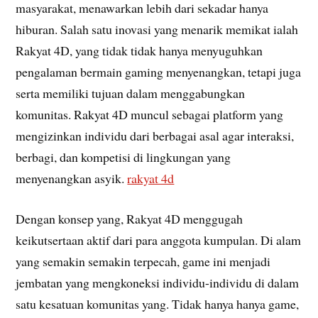
masyarakat, menawarkan lebih dari sekadar hanya
hiburan. Salah satu inovasi yang menarik memikat ialah
Rakyat 4D, yang tidak tidak hanya menyuguhkan
pengalaman bermain gaming menyenangkan, tetapi juga
serta memiliki tujuan dalam menggabungkan
komunitas. Rakyat 4D muncul sebagai platform yang
mengizinkan individu dari berbagai asal agar interaksi,
berbagi, dan kompetisi di lingkungan yang
menyenangkan asyik.
rakyat 4d
Dengan konsep yang, Rakyat 4D menggugah
keikutsertaan aktif dari para anggota kumpulan. Di alam
yang semakin semakin terpecah, game ini menjadi
jembatan yang mengkoneksi individu-individu di dalam
satu kesatuan komunitas yang. Tidak hanya hanya game,