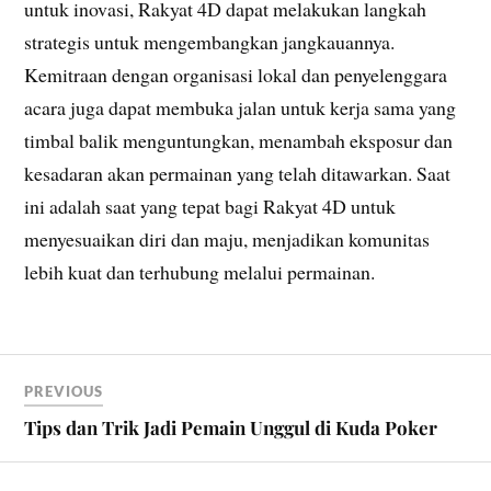
untuk inovasi, Rakyat 4D dapat melakukan langkah
strategis untuk mengembangkan jangkauannya.
Kemitraan dengan organisasi lokal dan penyelenggara
acara juga dapat membuka jalan untuk kerja sama yang
timbal balik menguntungkan, menambah eksposur dan
kesadaran akan permainan yang telah ditawarkan. Saat
ini adalah saat yang tepat bagi Rakyat 4D untuk
menyesuaikan diri dan maju, menjadikan komunitas
lebih kuat dan terhubung melalui permainan.
PREVIOUS
Tips dan Trik Jadi Pemain Unggul di Kuda Poker