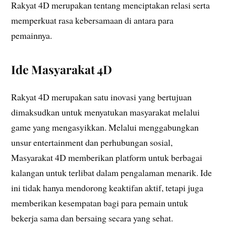
Rakyat 4D merupakan tentang menciptakan relasi serta
memperkuat rasa kebersamaan di antara para
pemainnya.
Ide Masyarakat 4D
Rakyat 4D merupakan satu inovasi yang bertujuan
dimaksudkan untuk menyatukan masyarakat melalui
game yang mengasyikkan. Melalui menggabungkan
unsur entertainment dan perhubungan sosial,
Masyarakat 4D memberikan platform untuk berbagai
kalangan untuk terlibat dalam pengalaman menarik. Ide
ini tidak hanya mendorong keaktifan aktif, tetapi juga
memberikan kesempatan bagi para pemain untuk
bekerja sama dan bersaing secara yang sehat.