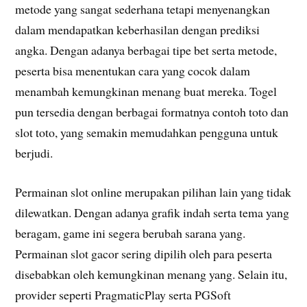
metode yang sangat sederhana tetapi menyenangkan
dalam mendapatkan keberhasilan dengan prediksi
angka. Dengan adanya berbagai tipe bet serta metode,
peserta bisa menentukan cara yang cocok dalam
menambah kemungkinan menang buat mereka. Togel
pun tersedia dengan berbagai formatnya contoh toto dan
slot toto, yang semakin memudahkan pengguna untuk
berjudi.
Permainan slot online merupakan pilihan lain yang tidak
dilewatkan. Dengan adanya grafik indah serta tema yang
beragam, game ini segera berubah sarana yang.
Permainan slot gacor sering dipilih oleh para peserta
disebabkan oleh kemungkinan menang yang. Selain itu,
provider seperti PragmaticPlay serta PGSoft