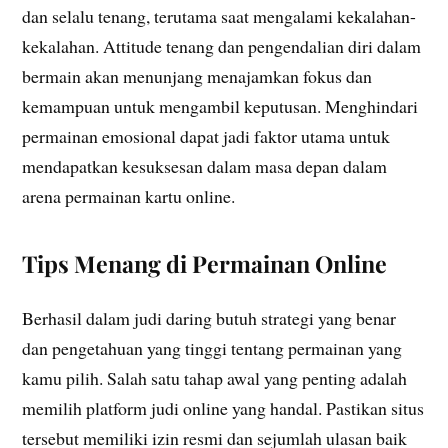
dan selalu tenang, terutama saat mengalami kekalahan-
kekalahan. Attitude tenang dan pengendalian diri dalam
bermain akan menunjang menajamkan fokus dan
kemampuan untuk mengambil keputusan. Menghindari
permainan emosional dapat jadi faktor utama untuk
mendapatkan kesuksesan dalam masa depan dalam
arena permainan kartu online.
Tips Menang di Permainan Online
Berhasil dalam judi daring butuh strategi yang benar
dan pengetahuan yang tinggi tentang permainan yang
kamu pilih. Salah satu tahap awal yang penting adalah
memilih platform judi online yang handal. Pastikan situs
tersebut memiliki izin resmi dan sejumlah ulasan baik