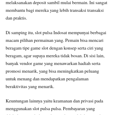
melaksanakan deposit sambil mulai bermain. Ini sangat
membantu bagi mereka yang lebih transaksi transaksi
dan praktis.
Di samping itu, slot pulsa Indosat mempunyai berbagai
macam pilihan permainan yang. Pemain bisa mencari
beragam tipe game slot dengan konsep serta ciri yang
beragam, agar supaya mereka tidak bosan. Di sisi lain,
banyak vendor game yang menawarkan hadiah serta
promosi menarik, yang bisa meningkatkan peluang
untuk menang dan mendapatkan pengalaman
beraktivitas yang menarik.
Keuntungan lainnya yaitu keamanan dan privasi pada
menggunakan slot pulsa pulsa. Pembayaran yang