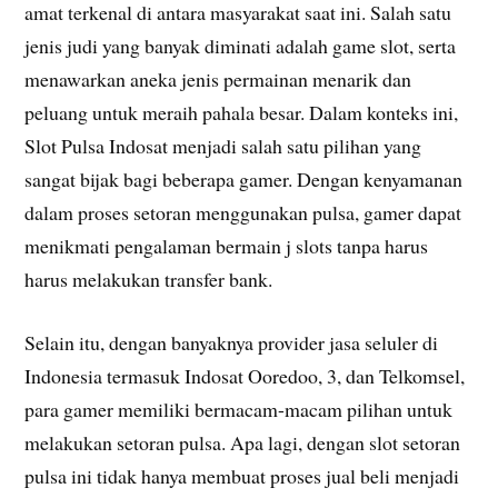
amat terkenal di antara masyarakat saat ini. Salah satu
jenis judi yang banyak diminati adalah game slot, serta
menawarkan aneka jenis permainan menarik dan
peluang untuk meraih pahala besar. Dalam konteks ini,
Slot Pulsa Indosat menjadi salah satu pilihan yang
sangat bijak bagi beberapa gamer. Dengan kenyamanan
dalam proses setoran menggunakan pulsa, gamer dapat
menikmati pengalaman bermain j slots tanpa harus
harus melakukan transfer bank.
Selain itu, dengan banyaknya provider jasa seluler di
Indonesia termasuk Indosat Ooredoo, 3, dan Telkomsel,
para gamer memiliki bermacam-macam pilihan untuk
melakukan setoran pulsa. Apa lagi, dengan slot setoran
pulsa ini tidak hanya membuat proses jual beli menjadi