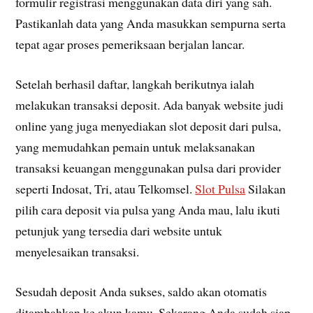
formulir registrasi menggunakan data diri yang sah.
Pastikanlah data yang Anda masukkan sempurna serta
tepat agar proses pemeriksaan berjalan lancar.
Setelah berhasil daftar, langkah berikutnya ialah
melakukan transaksi deposit. Ada banyak website judi
online yang juga menyediakan slot deposit dari pulsa,
yang memudahkan pemain untuk melaksanakan
transaksi keuangan menggunakan pulsa dari provider
seperti Indosat, Tri, atau Telkomsel.
Slot Pulsa
Silakan
pilih cara deposit via pulsa yang Anda mau, lalu ikuti
petunjuk yang tersedia dari website untuk
menyelesaikan transaksi.
Sesudah deposit Anda sukses, saldo akan otomatis
ditambahkan ke akun kamu. Sekarang Anda sudah siap