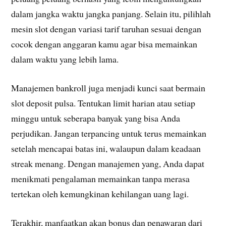
dalam jangka waktu jangka panjang. Selain itu, pilihlah
mesin slot dengan variasi tarif taruhan sesuai dengan
cocok dengan anggaran kamu agar bisa memainkan
dalam waktu yang lebih lama.
Manajemen bankroll juga menjadi kunci saat bermain
slot deposit pulsa. Tentukan limit harian atau setiap
minggu untuk seberapa banyak yang bisa Anda
perjudikan. Jangan terpancing untuk terus memainkan
setelah mencapai batas ini, walaupun dalam keadaan
streak menang. Dengan manajemen yang, Anda dapat
menikmati pengalaman memainkan tanpa merasa
tertekan oleh kemungkinan kehilangan uang lagi.
Terakhir, manfaatkan akan bonus dan penawaran dari