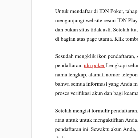
Untuk mendaftar di IDN Poker, tahap
mengunjungi website resmi IDN Play
dan bukan situs tidak asli. Setelah it
di bagian atas page utama. Klik tomb
Sesudah mengklik ikon pendaftaran, 
pendaftaran.
idn poker
Lengkapi selur
nama lengkap, alamat, nomor telepon,
bahwa semua informasi yang Anda mas
proses verifikasi akun dan bagi kea
Setelah mengisi formulir pendaftara
atau untuk untuk mengaktifkan Anda.
pendaftaran ini. Sewaktu akun Anda,