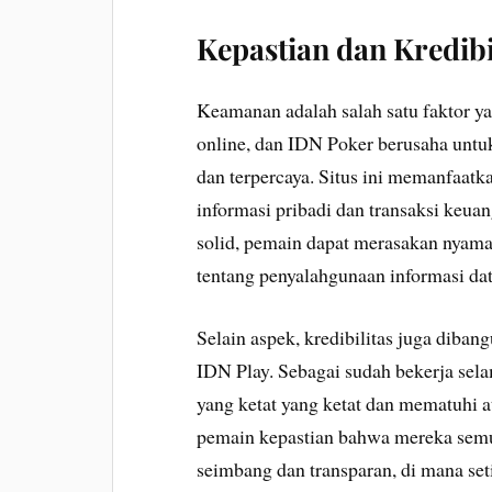
Kepastian dan Kredibi
Keamanan adalah salah satu faktor y
online, dan IDN Poker berusaha unt
dan terpercaya. Situs ini memanfaatk
informasi pribadi dan transaksi keu
solid, pemain dapat merasakan nyama
tentang penyalahgunaan informasi da
Selain aspek, kredibilitas juga dibang
IDN Play. Sebagai sudah bekerja sel
yang ketat yang ketat dan mematuhi a
pemain kepastian bahwa mereka sem
seimbang dan transparan, di mana set