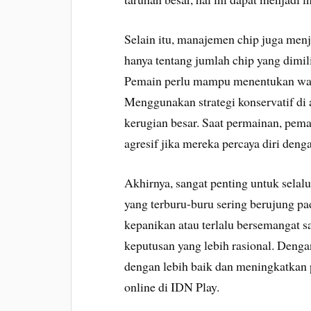
Selain itu, manajemen chip juga menj
hanya tentang jumlah chip yang dimi
Pemain perlu mampu menentukan wakt
Menggunakan strategi konservatif d
kerugian besar. Saat permainan, pema
agresif jika mereka percaya diri denga
Akhirnya, sangat penting untuk selal
yang terburu-buru sering berujung pa
kepanikan atau terlalu bersemangat 
keputusan yang lebih rasional. Denga
dengan lebih baik dan meningkatkan 
online di IDN Play.