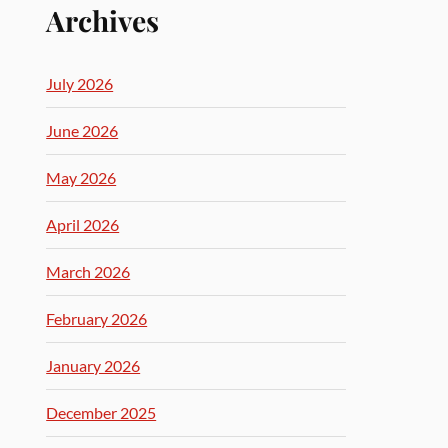
Archives
July 2026
June 2026
May 2026
April 2026
March 2026
February 2026
January 2026
December 2025