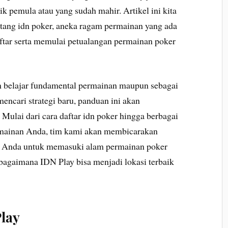
k pemula atau yang sudah mahir. Artikel ini kita
ang idn poker, aneka ragam permainan yang ada
ftar serta memulai petualangan permainan poker
n belajar fundamental permainan maupun sebagai
ncari strategi baru, panduan ini akan
ulai dari cara daftar idn poker hingga berbagai
ermainan Anda, tim kami akan membicarakan
ri Anda untuk memasuki alam permainan poker
i bagaimana IDN Play bisa menjadi lokasi terbaik
lay