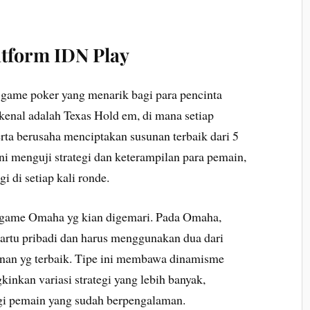
atform IDN Play
game poker yang menarik bagi para pencinta
erkenal adalah Texas Hold em, di mana setiap
erta berusaha menciptakan susunan terbaik dari 5
ini menguji strategi dan keterampilan para pemain,
i di setiap kali ronde.
 game Omaha yg kian digemari. Pada Omaha,
rtu pribadi dan harus menggunakan dua dari
unan yg terbaik. Tipe ini membawa dinamisme
nkan variasi strategi yang lebih banyak,
gi pemain yang sudah berpengalaman.