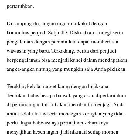
pertaruhkan.
Di samping itu, jangan ragu untuk ikut dengan
komunitas penjudi Salju 4D. Diskusikan strategi serta
pengalaman dengan pemain lain dapat memberikan
wawasan yang baru. Terkadang, berita dari penjudi
berpengalaman bisa menjadi kunci dalam mendapatkan
angka-angka untung yang mungkin saja Anda pikirkan.
Terakhir, kelola budget kamu dengan bijaksana.
Tentukan batas berapa banyak yang akan dipertaruhkan
di pertandingan ini. Ini akan membantu menjaga Anda
untuk selalu fokus serta mencegah kerugian yang tidak
perlu. Ingat bahwasanya permainan seharusnya
menyajikan kesenangan, jadi nikmati setiap momen