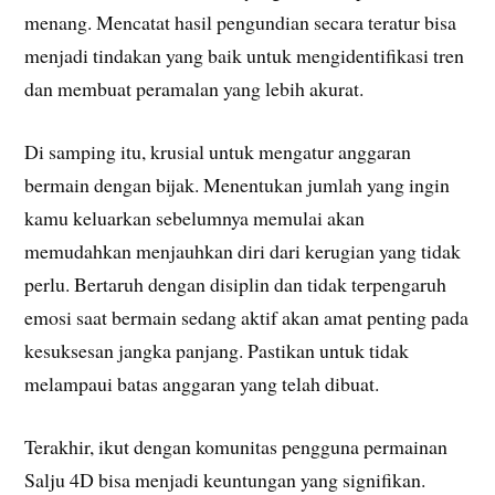
menang. Mencatat hasil pengundian secara teratur bisa
menjadi tindakan yang baik untuk mengidentifikasi tren
dan membuat peramalan yang lebih akurat.
Di samping itu, krusial untuk mengatur anggaran
bermain dengan bijak. Menentukan jumlah yang ingin
kamu keluarkan sebelumnya memulai akan
memudahkan menjauhkan diri dari kerugian yang tidak
perlu. Bertaruh dengan disiplin dan tidak terpengaruh
emosi saat bermain sedang aktif akan amat penting pada
kesuksesan jangka panjang. Pastikan untuk tidak
melampaui batas anggaran yang telah dibuat.
Terakhir, ikut dengan komunitas pengguna permainan
Salju 4D bisa menjadi keuntungan yang signifikan.