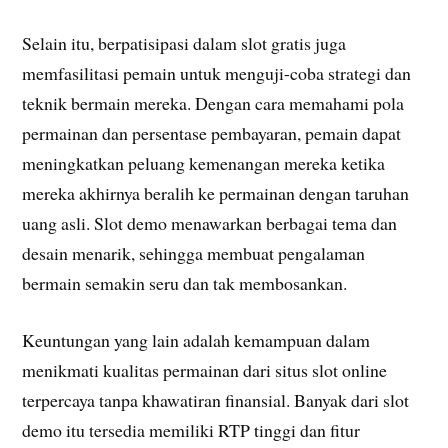
Selain itu, berpatisipasi dalam slot gratis juga
memfasilitasi pemain untuk menguji-coba strategi dan
teknik bermain mereka. Dengan cara memahami pola
permainan dan persentase pembayaran, pemain dapat
meningkatkan peluang kemenangan mereka ketika
mereka akhirnya beralih ke permainan dengan taruhan
uang asli. Slot demo menawarkan berbagai tema dan
desain menarik, sehingga membuat pengalaman
bermain semakin seru dan tak membosankan.
Keuntungan yang lain adalah kemampuan dalam
menikmati kualitas permainan dari situs slot online
terpercaya tanpa khawatiran finansial. Banyak dari slot
demo itu tersedia memiliki RTP tinggi dan fitur