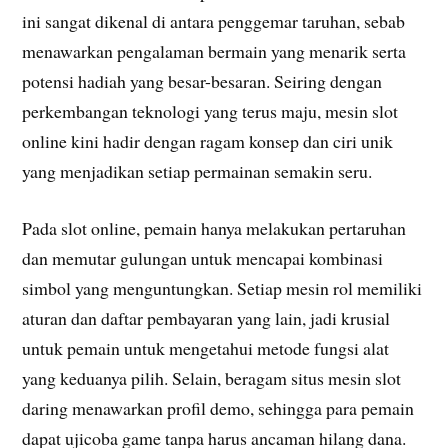
ini sangat dikenal di antara penggemar taruhan, sebab
menawarkan pengalaman bermain yang menarik serta
potensi hadiah yang besar-besaran. Seiring dengan
perkembangan teknologi yang terus maju, mesin slot
online kini hadir dengan ragam konsep dan ciri unik
yang menjadikan setiap permainan semakin seru.
Pada slot online, pemain hanya melakukan pertaruhan
dan memutar gulungan untuk mencapai kombinasi
simbol yang menguntungkan. Setiap mesin rol memiliki
aturan dan daftar pembayaran yang lain, jadi krusial
untuk pemain untuk mengetahui metode fungsi alat
yang keduanya pilih. Selain, beragam situs mesin slot
daring menawarkan profil demo, sehingga para pemain
dapat ujicoba game tanpa harus ancaman hilang dana.