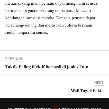
menarik, yang mana pemain dapat mengalami sensasi
bermain slot gacor sekarang tanpa harus khawatir
kehilangan investasi mereka. Dengan, pemain dapat
bersenang-senang dan merasakan euforia bermain
seolah tanpa rasa cemas.
PREVIOUS
Taktik Paling Efektif Berhasil di Jenius Toto
NEXT
Wali Togel: Fakta