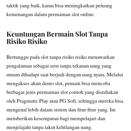
taktik yang baik, kamu bisa meningkatkan peluang
kemenangan dalam permainan slot online.
Keuntungan Bermain Slot Tanpa
Risiko Risiko
Bertunggu pada slot tanpa risiko risiko menawarkan
pengalaman sebagai seru tanpa tekanan uang yang
umum dihadapi saat berjudi dengan uang nyata. Melalui
mengakses akun demo slot, pemain bisa mencoba
berbagai jenis permainan slot contoh yang disediakan
oleh Pragmatic Play atau PG Soft, sehingga mereka bisa
mengenal lebih dalam sistem dan fitur-fitur yang. Ini
memberikan kesempatan bagi mempelajari dan
menjelajahi tanpa takut kehilangan uang.