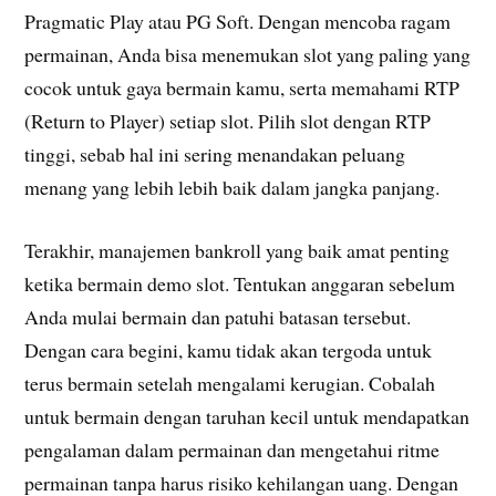
Pragmatic Play atau PG Soft. Dengan mencoba ragam
permainan, Anda bisa menemukan slot yang paling yang
cocok untuk gaya bermain kamu, serta memahami RTP
(Return to Player) setiap slot. Pilih slot dengan RTP
tinggi, sebab hal ini sering menandakan peluang
menang yang lebih lebih baik dalam jangka panjang.
Terakhir, manajemen bankroll yang baik amat penting
ketika bermain demo slot. Tentukan anggaran sebelum
Anda mulai bermain dan patuhi batasan tersebut.
Dengan cara begini, kamu tidak akan tergoda untuk
terus bermain setelah mengalami kerugian. Cobalah
untuk bermain dengan taruhan kecil untuk mendapatkan
pengalaman dalam permainan dan mengetahui ritme
permainan tanpa harus risiko kehilangan uang. Dengan