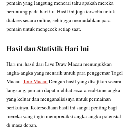
pemain yang langsung mencari tahu apakah mereka
beruntung pada hari itu. Hasil ini juga tersedia untuk
diakses secara online, sehingga memudahkan para
pemain untuk mengecek setiap saat.
Hasil dan Statistik Hari Ini
Hari ini, hasil dari Live Draw Macau menunjukkan
angka-angka yang menarik untuk para penggemar Togel
Macau.
Toto Macau
Dengan hasil yang disajikan secara
langsung, pemain dapat melihat secara real-time angka
yang keluar dan menganalisisnya untuk permainan
berikutnya. Ketersediaan hasil ini sangat penting bagi
mereka yang ingin memprediksi angka-angka potensial
di masa depan.