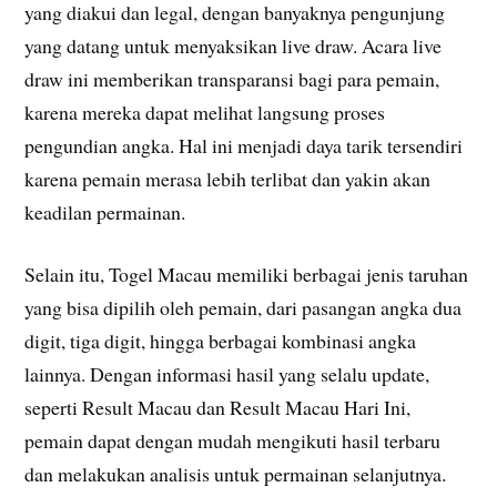
yang diakui dan legal, dengan banyaknya pengunjung
yang datang untuk menyaksikan live draw. Acara live
draw ini memberikan transparansi bagi para pemain,
karena mereka dapat melihat langsung proses
pengundian angka. Hal ini menjadi daya tarik tersendiri
karena pemain merasa lebih terlibat dan yakin akan
keadilan permainan.
Selain itu, Togel Macau memiliki berbagai jenis taruhan
yang bisa dipilih oleh pemain, dari pasangan angka dua
digit, tiga digit, hingga berbagai kombinasi angka
lainnya. Dengan informasi hasil yang selalu update,
seperti Result Macau dan Result Macau Hari Ini,
pemain dapat dengan mudah mengikuti hasil terbaru
dan melakukan analisis untuk permainan selanjutnya.