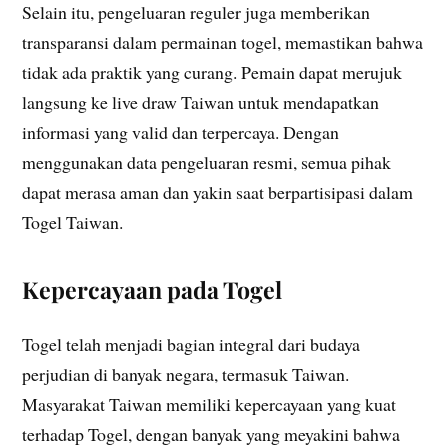
Selain itu, pengeluaran reguler juga memberikan
transparansi dalam permainan togel, memastikan bahwa
tidak ada praktik yang curang. Pemain dapat merujuk
langsung ke live draw Taiwan untuk mendapatkan
informasi yang valid dan terpercaya. Dengan
menggunakan data pengeluaran resmi, semua pihak
dapat merasa aman dan yakin saat berpartisipasi dalam
Togel Taiwan.
Kepercayaan pada Togel
Togel telah menjadi bagian integral dari budaya
perjudian di banyak negara, termasuk Taiwan.
Masyarakat Taiwan memiliki kepercayaan yang kuat
terhadap Togel, dengan banyak yang meyakini bahwa