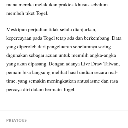
mana mereka melakukan praktek khusus sebelum
membeli tiket Togel.
Meskipun perjudian tidak selalu dianjurkan,
kepercayaan pada Togel tetap ada dan berkembang. Data
yang diperoleh dari pengeluaran sebelumnya sering
digunakan sebagai acuan untuk memilih angka-angka
yang akan dipasang. Dengan adanya Live Draw Taiwan,
pemain bisa langsung melihat hasil undian secara real-
time, yang semakin meningkatkan antusiasme dan rasa
percaya diri dalam bermain Togel.
PREVIOUS