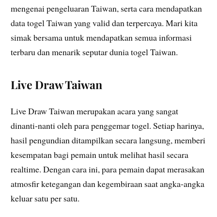
mengenai pengeluaran Taiwan, serta cara mendapatkan
data togel Taiwan yang valid dan terpercaya. Mari kita
simak bersama untuk mendapatkan semua informasi
terbaru dan menarik seputar dunia togel Taiwan.
Live Draw Taiwan
Live Draw Taiwan merupakan acara yang sangat
dinanti-nanti oleh para penggemar togel. Setiap harinya,
hasil pengundian ditampilkan secara langsung, memberi
kesempatan bagi pemain untuk melihat hasil secara
realtime. Dengan cara ini, para pemain dapat merasakan
atmosfir ketegangan dan kegembiraan saat angka-angka
keluar satu per satu.