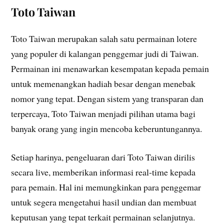
Toto Taiwan
Toto Taiwan merupakan salah satu permainan lotere
yang populer di kalangan penggemar judi di Taiwan.
Permainan ini menawarkan kesempatan kepada pemain
untuk memenangkan hadiah besar dengan menebak
nomor yang tepat. Dengan sistem yang transparan dan
terpercaya, Toto Taiwan menjadi pilihan utama bagi
banyak orang yang ingin mencoba keberuntungannya.
Setiap harinya, pengeluaran dari Toto Taiwan dirilis
secara live, memberikan informasi real-time kepada
para pemain. Hal ini memungkinkan para penggemar
untuk segera mengetahui hasil undian dan membuat
keputusan yang tepat terkait permainan selanjutnya.