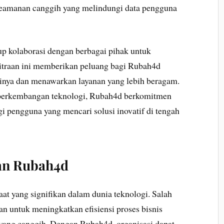
 keamanan canggih yang melindungi data pengguna
p kolaborasi dengan berbagai pihak untuk
traan ini memberikan peluang bagi Rubah4d
inya dan menawarkan layanan yang lebih beragam.
 perkembangan teknologi, Rubah4d berkomitmen
gi pengguna yang mencari solusi inovatif di tengah
an Rubah4d
 yang signifikan dalam dunia teknologi. Salah
 untuk meningkatkan efisiensi proses bisnis
a yang canggih. Dengan Rubah4d, organisasi dapat