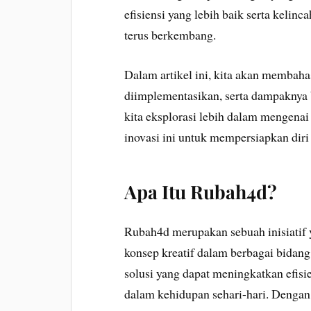
efisiensi yang lebih baik serta keli
terus berkembang.
Dalam artikel ini, kita akan membaha
diimplementasikan, serta dampaknya 
kita eksplorasi lebih dalam mengenai
inovasi ini untuk mempersiapkan dir
Apa Itu Rubah4d?
Rubah4d merupakan sebuah inisiatif
konsep kreatif dalam berbagai bidan
solusi yang dapat meningkatkan efisi
dalam kehidupan sehari-hari. Denga