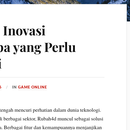
 Inovasi
pa yang Perlu
i
6
IN
GAME ONLINE
tengah mencuri perhatian dalam dunia teknologi.
i berbagai sektor, Rubah4d muncul sebagai solusi
a. Berbagai fitur dan kemampuannya menjanjikan