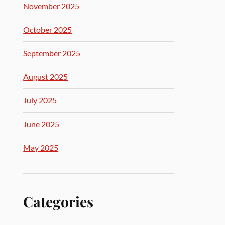
November 2025
October 2025
September 2025
August 2025
July 2025
June 2025
May 2025
Categories