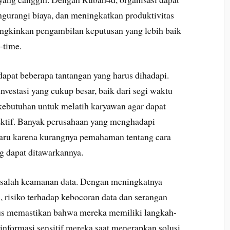
gurangi biaya, dan meningkatkan produktivitas
ungkinkan pengambilan keputusan yang lebih baik
-time.
rdapat beberapa tantangan yang harus dihadapi.
estasi yang cukup besar, baik dari segi waktu
 kebutuhan untuk melatih karyawan agar dapat
ektif. Banyak perusahaan yang menghadapi
baru karena kurangnya pemahaman tentang cara
g dapat ditawarkannya.
masalah keamanan data. Dengan meningkatnya
 risiko terhadap kebocoran data dan serangan
rus memastikan bahwa mereka memiliki langkah-
informasi sensitif mereka saat menerapkan solusi