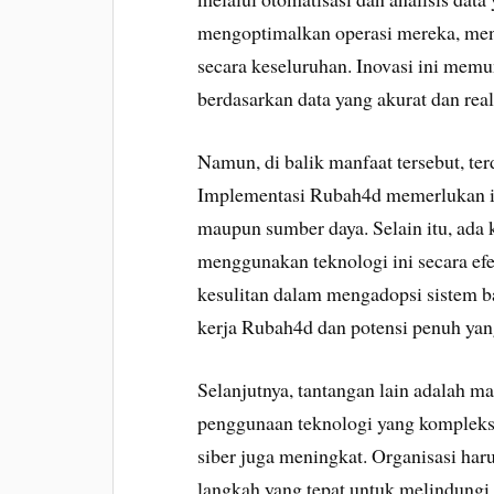
mengoptimalkan operasi mereka, men
secara keseluruhan. Inovasi ini mem
berdasarkan data yang akurat dan real
Namun, di balik manfaat tersebut, te
Implementasi Rubah4d memerlukan inv
maupun sumber daya. Selain itu, ada
menggunakan teknologi ini secara ef
kesulitan dalam mengadopsi sistem 
kerja Rubah4d dan potensi penuh yan
Selanjutnya, tantangan lain adalah 
penggunaan teknologi yang kompleks,
siber juga meningkat. Organisasi ha
langkah yang tepat untuk melindungi 