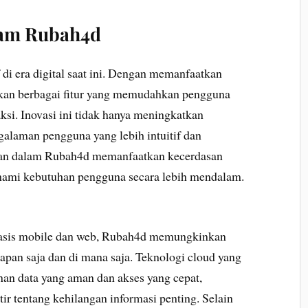
lam Rubah4d
 di era digital saat ini. Dengan memanfaatkan
kan berbagai fitur yang memudahkan pengguna
ksi. Inovasi ini tidak hanya meningkatkan
ngalaman pengguna yang lebih intuitif dan
kan dalam Rubah4d memanfaatkan kecerdasan
ahami kebutuhan pengguna secara lebih mendalam.
basis mobile dan web, Rubah4d memungkinkan
pan saja dan di mana saja. Teknologi cloud yang
n data yang aman dan akses yang cepat,
ir tentang kehilangan informasi penting. Selain