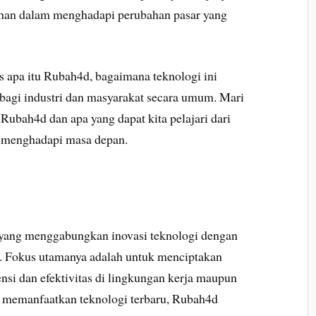
ncahan dalam menghadapi perubahan pasar yang
s apa itu Rubah4d, bagaimana teknologi ini
bagi industri dan masyarakat secara umum. Mari
 Rubah4d dan apa yang dapat kita pelajari dari
i menghadapi masa depan.
 yang menggabungkan inovasi teknologi dengan
g. Fokus utamanya adalah untuk menciptakan
ensi dan efektivitas di lingkungan kerja maupun
n memanfaatkan teknologi terbaru, Rubah4d