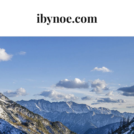
ibynoe.com