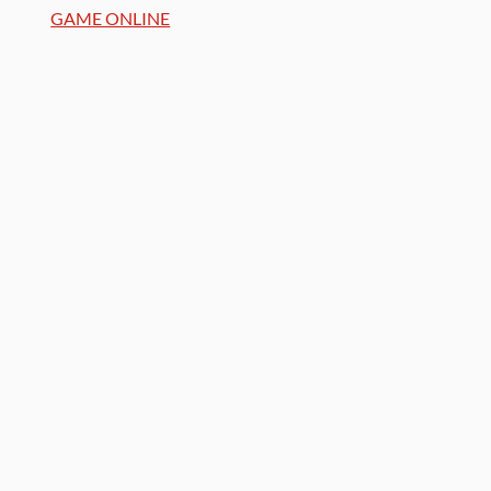
GAME ONLINE