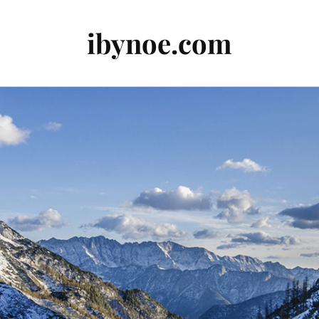
ibynoe.com