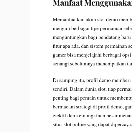
Manfaat Menggunakan 
Memanfaatkan akun slot demo membe
menguji berbagai tipe permainan seb
menguntungkan bagi pendatang baru y
fitur apa ada, dan sistem permainan s
gamer bisa menjelajahi berbagai ops
senangi sebelumnya menempatkan ta
Di samping itu, profil demo memberi
sendiri. Dalam dunia slot, tiap perma
penting bagi pemain untuk membentu
bermacam strategi di profil demo, g
efektif dan kemungkinan besar mena
situs slot online yang dapat dipercaya