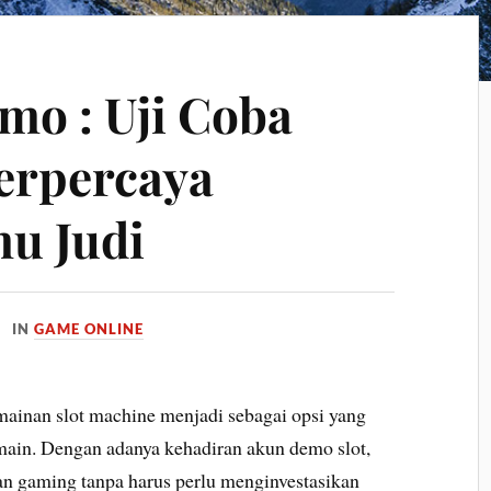
mo : Uji Coba
erpercaya
u Judi
IN
GAME ONLINE
mainan slot machine menjadi sebagai opsi yang
main. Dengan adanya kehadiran akun demo slot,
n gaming tanpa harus perlu menginvestasikan