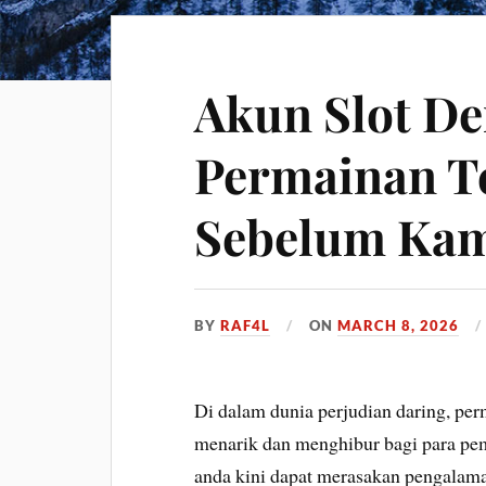
Akun Slot De
Permainan T
Sebelum Kam
BY
RAF4L
ON
MARCH 8, 2026
Di dalam dunia perjudian daring, per
menarik dan menghibur bagi para pe
anda kini dapat merasakan pengalama