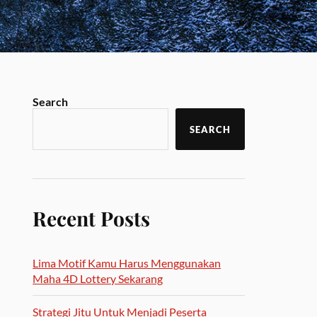
Search
SEARCH
Recent Posts
Lima Motif Kamu Harus Menggunakan
Maha 4D Lottery Sekarang
Strategi Jitu Untuk Menjadi Peserta