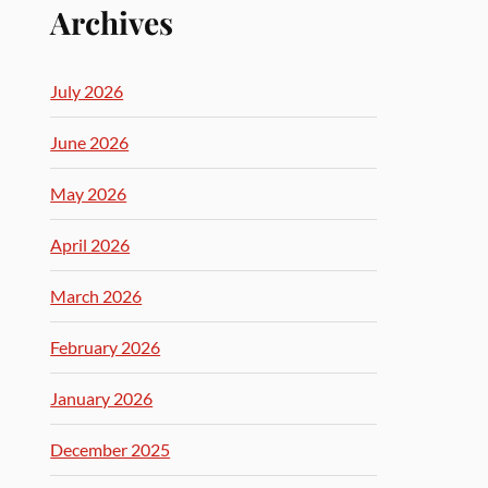
Archives
July 2026
June 2026
May 2026
April 2026
March 2026
February 2026
January 2026
December 2025