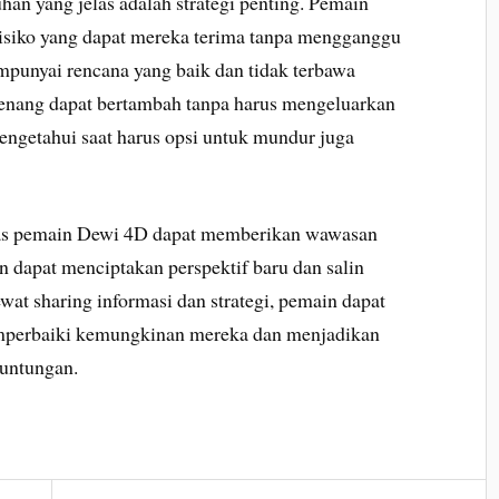
han yang jelas adalah strategi penting. Pemain
risiko yang dapat mereka terima tanpa mengganggu
mpunyai rencana yang baik dan tidak terbawa
menang dapat bertambah tanpa harus mengeluarkan
engetahui saat harus opsi untuk mundur juga
tas pemain Dewi 4D dapat memberikan wawasan
 dapat menciptakan perspektif baru dan salin
at sharing informasi dan strategi, pemain dapat
perbaiki kemungkinan mereka dan menjadikan
runtungan.