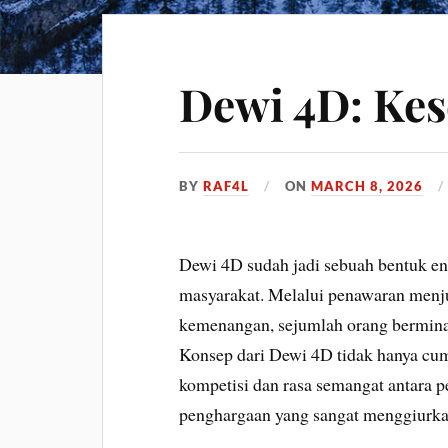
Dewi 4D: Ke
BY
RAF4L
ON
MARCH 8, 2026
Dewi 4D sudah jadi sebuah bentuk en
masyarakat. Melalui penawaran menj
kemenangan, sejumlah orang berminat
Konsep dari Dewi 4D tidak hanya cu
kompetisi dan rasa semangat antara 
penghargaan yang sangat menggiurka