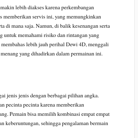
emakin lebih diakses karena perkembangan
tus memberikan servis ini, yang memungkinkan
erta di mana saja. Namun, di balik kesenangan serta
ng untuk memahami risiko dan rintangan yang
k membahas lebih jauh perihal Dewi 4D, menggali
 menang yang dihadirkan dalam permainan ini.
i jenis jenis dengan berbagai pilihan angka.
gan pecinta pecinta karena memberikan
ang. Pemain bisa memilih kombinasi empat empat
an keberuntungan, sehingga pengalaman bermain