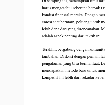
Di samping itu, menetapkan limit taru
harus mengetahui seberapa banyak t 
kondisi finansial mereka. Dengan me
emosi saat bermain, peluang untuk 
lebih dana dari yang direncanakan. M
adalah aspek penting dari taktik ini.
Terakhir, bergabung dengan komuni
tambahan. Diskusi dengan pemain lain
pengalaman yang bisa bermanfaat. Lew
mendapatkan metode baru untuk mem
kompetisi ini lebih dari sekadar kebe