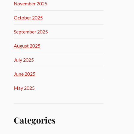
November 2025
October 2025
September 2025
August 2025
July 2025
June 2025
May 2025
Categories