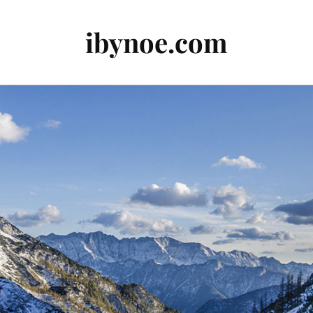
ibynoe.com