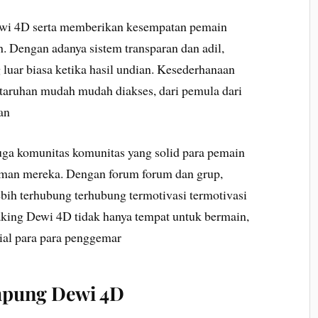
Dewi 4D serta memberikan kesempatan pemain
 Dengan adanya sistem transparan dan adil,
luar biasa ketika hasil undian. Kesederhanaan
taruhan mudah mudah diakses, dari pemula dari
an
a komunitas komunitas yang solid para pemain
aman mereka. Dengan forum forum dan grup,
ebih terhubung terhubung termotivasi termotivasi
making Dewi 4D tidak hanya tempat untuk bermain,
sial para para penggemar
mpung Dewi 4D