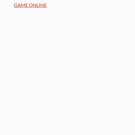
GAME ONLINE