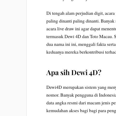
Di tengah alam perjudian digit, aca
paling dinanti paling dinanti. Banyak
acara live draw ini agar dapat mene
termasuk Dewi 4D dan Toto Macau. Sa
dua nama ini ini, menggali fakta sert
keduanya mereka berkontribusi terha
Apa sih Dewi 4D?
Dewi4D merupakan sistem yang menye
nomor. Banyak pengguna di Indones
data angka resmi dari macam jenis pe
kemudahan akses bagi bagi para pe