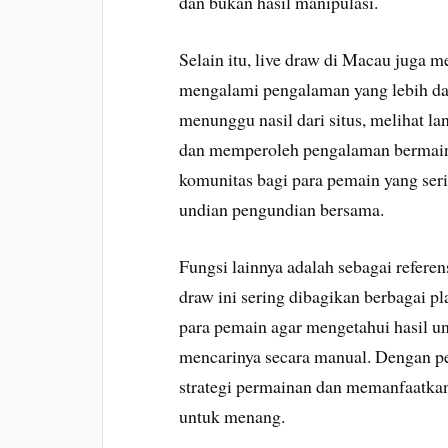
dan bukan hasil manipulasi.
Selain itu, live draw di Macau juga
mengalami pengalaman yang lebih dal
menunggu nasil dari situs, melihat l
dan memperoleh pengalaman bermain 
komunitas bagi para pemain yang seri
undian pengundian bersama.
Fungsi lainnya adalah sebagai referen
draw ini sering dibagikan berbagai p
para pemain agar mengetahui hasil u
mencarinya secara manual. Dengan pe
strategi permainan dan memanfaatkan
untuk menang.