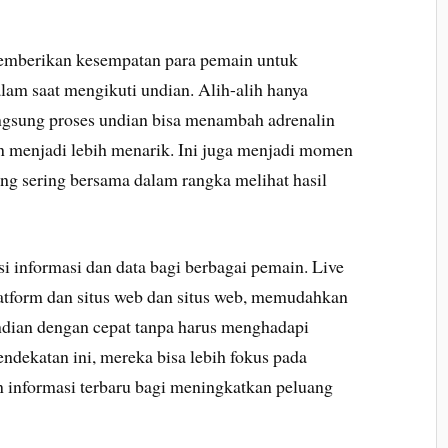
 memberikan kesempatan para pemain untuk
am saat mengikuti undian. Alih-alih hanya
angsung proses undian bisa menambah adrenalin
menjadi lebih menarik. Ini juga menjadi momen
ng sering bersama dalam rangka melihat hasil
si informasi dan data bagi berbagai pemain. Live
latform dan situs web dan situs web, memudahkan
ndian dengan cepat tanpa harus menghadapi
ndekatan ini, mereka bisa lebih fokus pada
 informasi terbaru bagi meningkatkan peluang