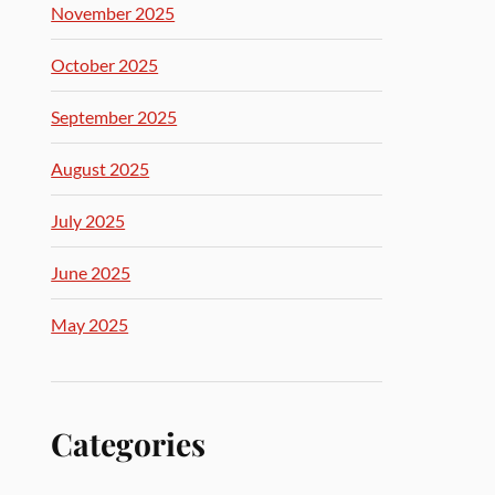
November 2025
October 2025
September 2025
August 2025
July 2025
June 2025
May 2025
Categories