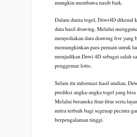
mungkin membawa nasib baik.
Dalam dunia togel, Dewi4D dikenal 
data hasil drawing. Melalui menggu
menyediakan data drawing live yang 
memungkinkan para pemain untuk lan
menjadikan Dewi 4D sebagai salah sa
penggemar lotto.
Selain itu informasi hasil undian, D
prediksi angka-angka togel yang bi
Melalui beraneka fitur-fitur serta l
mitra terbaik bagi segenap pecinta 
berpengalaman tinggi.