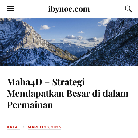
ibynoe.com
Maha4D – Strategi
Mendapatkan Besar di dalam
Permainan
RAF4L
MARCH 28, 2026