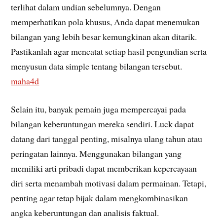
terlihat dalam undian sebelumnya. Dengan
memperhatikan pola khusus, Anda dapat menemukan
bilangan yang lebih besar kemungkinan akan ditarik.
Pastikanlah agar mencatat setiap hasil pengundian serta
menyusun data simple tentang bilangan tersebut.
maha4d
Selain itu, banyak pemain juga mempercayai pada
bilangan keberuntungan mereka sendiri. Luck dapat
datang dari tanggal penting, misalnya ulang tahun atau
peringatan lainnya. Menggunakan bilangan yang
memiliki arti pribadi dapat memberikan kepercayaan
diri serta menambah motivasi dalam permainan. Tetapi,
penting agar tetap bijak dalam mengkombinasikan
angka keberuntungan dan analisis faktual.