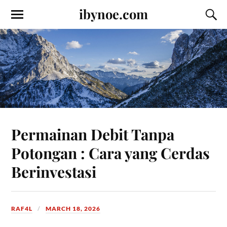
ibynoe.com
Permainan Debit Tanpa
Potongan : Cara yang Cerdas
Berinvestasi
RAF4L
MARCH 18, 2026