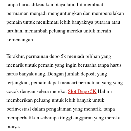
tanpa harus dikenakan biaya lain. Ini membuat
permainan menjadi menguntungkan dan mempersilakan
pemain untuk menikmati lebih banyaknya putaran atau
taruhan, menambah peluang mereka untuk meraih
kemenangan.
Terakhir, permainan depo 5k menjadi pilihan yang
menarik untuk pemain yang ingin berusaha tanpa harus
harus banyak uang. Dengan jumlah deposit yang
terjangkau, pemain dapat mencari permainan yang yang
cocok dengan selera mereka.
Slot Depo 5K
Hal ini
memberikan peluang untuk lebih banyak untuk
berinvestasi dalam pengalaman yang menarik, tanpa
memperhatikan seberapa tinggi anggaran yang mereka
punya.