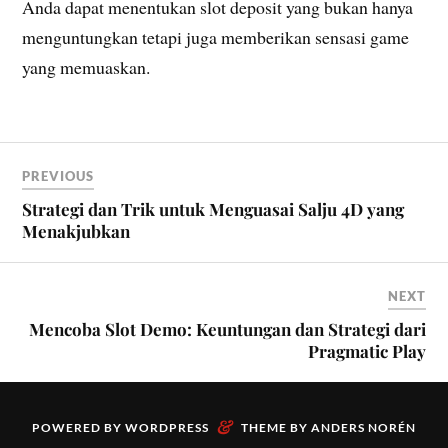
Anda dapat menentukan slot deposit yang bukan hanya
menguntungkan tetapi juga memberikan sensasi game
yang memuaskan.
PREVIOUS
Strategi dan Trik untuk Menguasai Salju 4D yang
Menakjubkan
NEXT
Mencoba Slot Demo: Keuntungan dan Strategi dari
Pragmatic Play
&
POWERED BY
WORDPRESS
THEME BY
ANDERS NORÉN