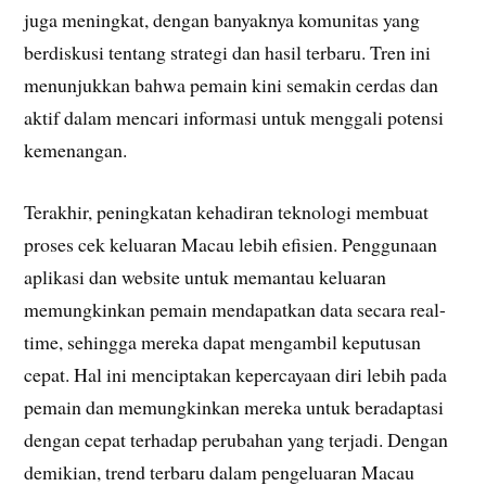
juga meningkat, dengan banyaknya komunitas yang
berdiskusi tentang strategi dan hasil terbaru. Tren ini
menunjukkan bahwa pemain kini semakin cerdas dan
aktif dalam mencari informasi untuk menggali potensi
kemenangan.
Terakhir, peningkatan kehadiran teknologi membuat
proses cek keluaran Macau lebih efisien. Penggunaan
aplikasi dan website untuk memantau keluaran
memungkinkan pemain mendapatkan data secara real-
time, sehingga mereka dapat mengambil keputusan
cepat. Hal ini menciptakan kepercayaan diri lebih pada
pemain dan memungkinkan mereka untuk beradaptasi
dengan cepat terhadap perubahan yang terjadi. Dengan
demikian, trend terbaru dalam pengeluaran Macau