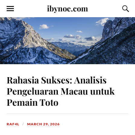
ibynoe.com
Rahasia Sukses: Analisis
Pengeluaran Macau untuk
Pemain Toto
RAF4L
MARCH 29, 2026