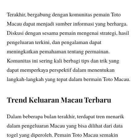
Terakhir, bergabung dengan komunitas pemain Toto
Macau dapat menjadi sumber informasi yang berharga.
Diskusi dengan sesama pemain mengenai strategi, hasil
pengeluaran terkini, dan pengalaman dapat
meningkatkan pemahaman tentang permainan.
Komunitas ini sering kali berbagi tips dan trik yang
dapat memperkaya perspektif dalam menentukan
langkah-langkah yang tepat dalam bermain Toto Macau.
Trend Keluaran Macau Terbaru
Dalam beberapa bulan terakhir, terdapat tren menarik
dalam pengeluaran Macau yang bisa dilihat dari data
togel yang diperoleh. Pemain Toto Macau semakin