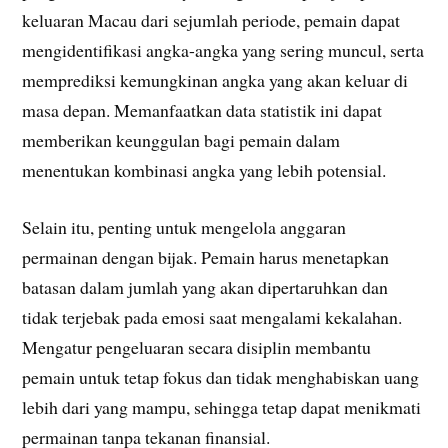
keluaran Macau dari sejumlah periode, pemain dapat
mengidentifikasi angka-angka yang sering muncul, serta
memprediksi kemungkinan angka yang akan keluar di
masa depan. Memanfaatkan data statistik ini dapat
memberikan keunggulan bagi pemain dalam
menentukan kombinasi angka yang lebih potensial.
Selain itu, penting untuk mengelola anggaran
permainan dengan bijak. Pemain harus menetapkan
batasan dalam jumlah yang akan dipertaruhkan dan
tidak terjebak pada emosi saat mengalami kekalahan.
Mengatur pengeluaran secara disiplin membantu
pemain untuk tetap fokus dan tidak menghabiskan uang
lebih dari yang mampu, sehingga tetap dapat menikmati
permainan tanpa tekanan finansial.