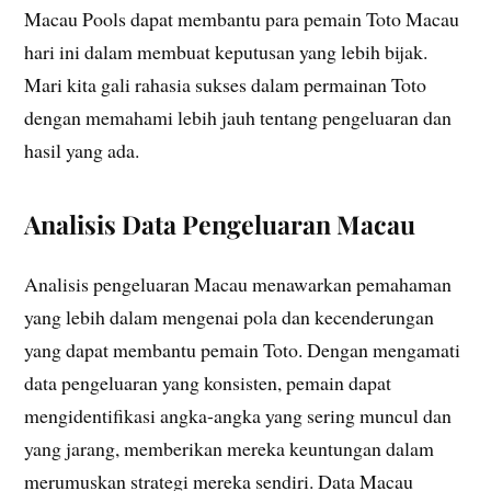
Macau Pools dapat membantu para pemain Toto Macau
hari ini dalam membuat keputusan yang lebih bijak.
Mari kita gali rahasia sukses dalam permainan Toto
dengan memahami lebih jauh tentang pengeluaran dan
hasil yang ada.
Analisis Data Pengeluaran Macau
Analisis pengeluaran Macau menawarkan pemahaman
yang lebih dalam mengenai pola dan kecenderungan
yang dapat membantu pemain Toto. Dengan mengamati
data pengeluaran yang konsisten, pemain dapat
mengidentifikasi angka-angka yang sering muncul dan
yang jarang, memberikan mereka keuntungan dalam
merumuskan strategi mereka sendiri. Data Macau