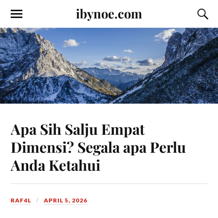
ibynoe.com
Apa Sih Salju Empat
Dimensi? Segala apa Perlu
Anda Ketahui
RAF4L
APRIL 5, 2026