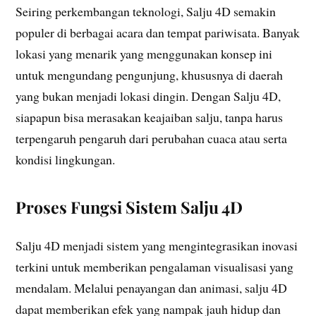
Seiring perkembangan teknologi, Salju 4D semakin
populer di berbagai acara dan tempat pariwisata. Banyak
lokasi yang menarik yang menggunakan konsep ini
untuk mengundang pengunjung, khususnya di daerah
yang bukan menjadi lokasi dingin. Dengan Salju 4D,
siapapun bisa merasakan keajaiban salju, tanpa harus
terpengaruh pengaruh dari perubahan cuaca atau serta
kondisi lingkungan.
Proses Fungsi Sistem Salju 4D
Salju 4D menjadi sistem yang mengintegrasikan inovasi
terkini untuk memberikan pengalaman visualisasi yang
mendalam. Melalui penayangan dan animasi, salju 4D
dapat memberikan efek yang nampak jauh hidup dan