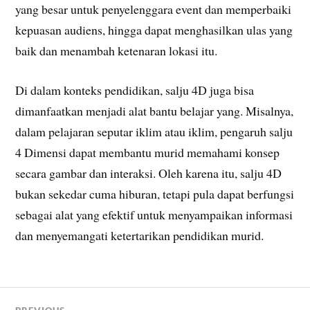
yang besar untuk penyelenggara event dan memperbaiki
kepuasan audiens, hingga dapat menghasilkan ulas yang
baik dan menambah ketenaran lokasi itu.
Di dalam konteks pendidikan, salju 4D juga bisa
dimanfaatkan menjadi alat bantu belajar yang. Misalnya,
dalam pelajaran seputar iklim atau iklim, pengaruh salju
4 Dimensi dapat membantu murid memahami konsep
secara gambar dan interaksi. Oleh karena itu, salju 4D
bukan sekedar cuma hiburan, tetapi pula dapat berfungsi
sebagai alat yang efektif untuk menyampaikan informasi
dan menyemangati ketertarikan pendidikan murid.