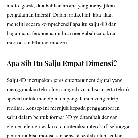
audio, gerak, dan bahkan aroma yang menyajikan
pengalaman imersif. Dalam artikel ini, kita akan
meneliti secara komprehensif apa itu salju 4D dan
bagaimana fenomena ini bisa mengubah cara kita
merasakan hiburan modern.
Apa Sih Itu Salju Empat Dimensi?
Salju 4D merupakan jenis entertainment digital yang
menggunakan teknologi canggih visualisasi serta teknik
spesial untuk menciptakan pengalaman yang mirip
realitas. Konsep ini merujuk kepada penggambaran
salju dalam bentuk format 3D yg ditambah dengan
elemen elemen waktu atau interaksi interaktif, sehingga
penonton bisa merasakan sensasi seolah-olah seakan-