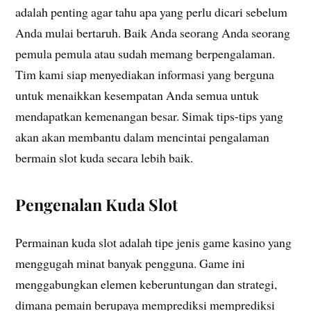
adalah penting agar tahu apa yang perlu dicari sebelum
Anda mulai bertaruh. Baik Anda seorang Anda seorang
pemula pemula atau sudah memang berpengalaman.
Tim kami siap menyediakan informasi yang berguna
untuk menaikkan kesempatan Anda semua untuk
mendapatkan kemenangan besar. Simak tips-tips yang
akan akan membantu dalam mencintai pengalaman
bermain slot kuda secara lebih baik.
Pengenalan Kuda Slot
Permainan kuda slot adalah tipe jenis game kasino yang
menggugah minat banyak pengguna. Game ini
menggabungkan elemen keberuntungan dan strategi,
dimana pemain berupaya memprediksi memprediksi