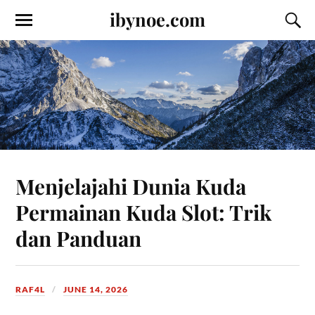
ibynoe.com
Menjelajahi Dunia Kuda
Permainan Kuda Slot: Trik
dan Panduan
RAF4L
JUNE 14, 2026