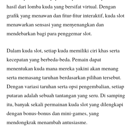
hasil dari lomba kuda yang bersifat virtual. Dengan
grafik yang menawan dan fitur-fitur interaktif, kuda slot
menawarkan sensasi yang menyenangkan dan
mendebarkan bagi para penggemar slot.
Dalam kuda slot, setiap kuda memiliki ciri khas serta
kecepatan yang berbeda-beda. Pemain dapat
menentukan kuda mana mereka yakini akan menang
serta memasang taruhan berdasarkan pilihan tersebut.
Dengan variasi taruhan serta opsi pengembalian, setiap
putaran adalah sebuah tantangan yang seru. Di samping
itu, banyak sekali permainan kuda slot yang dilengkapi
dengan bonus-bonus dan mini-games, yang
mendongkrak menambah antusiasme.