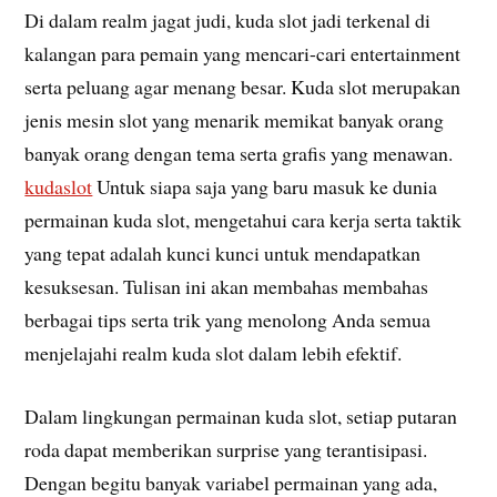
Di dalam realm jagat judi, kuda slot jadi terkenal di
kalangan para pemain yang mencari-cari entertainment
serta peluang agar menang besar. Kuda slot merupakan
jenis mesin slot yang menarik memikat banyak orang
banyak orang dengan tema serta grafis yang menawan.
kudaslot
Untuk siapa saja yang baru masuk ke dunia
permainan kuda slot, mengetahui cara kerja serta taktik
yang tepat adalah kunci kunci untuk mendapatkan
kesuksesan. Tulisan ini akan membahas membahas
berbagai tips serta trik yang menolong Anda semua
menjelajahi realm kuda slot dalam lebih efektif.
Dalam lingkungan permainan kuda slot, setiap putaran
roda dapat memberikan surprise yang terantisipasi.
Dengan begitu banyak variabel permainan yang ada,