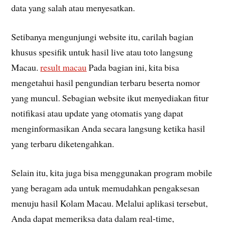
data yang salah atau menyesatkan.
Setibanya mengunjungi website itu, carilah bagian
khusus spesifik untuk hasil live atau toto langsung
Macau.
result macau
Pada bagian ini, kita bisa
mengetahui hasil pengundian terbaru beserta nomor
yang muncul. Sebagian website ikut menyediakan fitur
notifikasi atau update yang otomatis yang dapat
menginformasikan Anda secara langsung ketika hasil
yang terbaru diketengahkan.
Selain itu, kita juga bisa menggunakan program mobile
yang beragam ada untuk memudahkan pengaksesan
menuju hasil Kolam Macau. Melalui aplikasi tersebut,
Anda dapat memeriksa data dalam real-time,