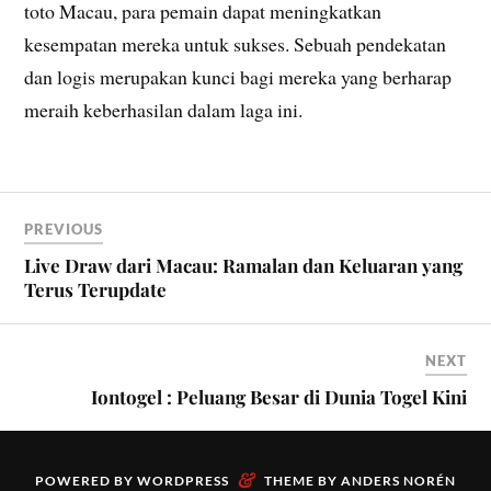
toto Macau, para pemain dapat meningkatkan
kesempatan mereka untuk sukses. Sebuah pendekatan
dan logis merupakan kunci bagi mereka yang berharap
meraih keberhasilan dalam laga ini.
PREVIOUS
Live Draw dari Macau: Ramalan dan Keluaran yang
Terus Terupdate
NEXT
Iontogel : Peluang Besar di Dunia Togel Kini
&
POWERED BY
WORDPRESS
THEME BY
ANDERS NORÉN