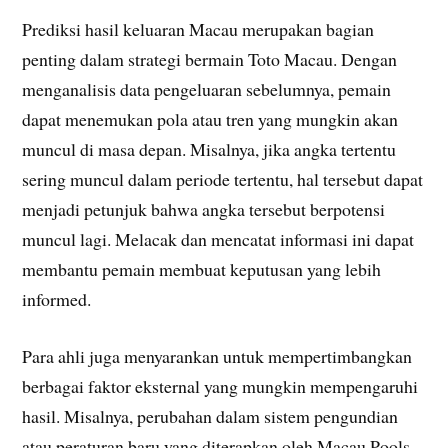
Prediksi hasil keluaran Macau merupakan bagian
penting dalam strategi bermain Toto Macau. Dengan
menganalisis data pengeluaran sebelumnya, pemain
dapat menemukan pola atau tren yang mungkin akan
muncul di masa depan. Misalnya, jika angka tertentu
sering muncul dalam periode tertentu, hal tersebut dapat
menjadi petunjuk bahwa angka tersebut berpotensi
muncul lagi. Melacak dan mencatat informasi ini dapat
membantu pemain membuat keputusan yang lebih
informed.
Para ahli juga menyarankan untuk mempertimbangkan
berbagai faktor eksternal yang mungkin mempengaruhi
hasil. Misalnya, perubahan dalam sistem pengundian
atau peraturan baru yang diterapkan oleh Macau Pools