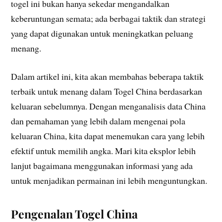
togel ini bukan hanya sekedar mengandalkan
keberuntungan semata; ada berbagai taktik dan strategi
yang dapat digunakan untuk meningkatkan peluang
menang.
Dalam artikel ini, kita akan membahas beberapa taktik
terbaik untuk menang dalam Togel China berdasarkan
keluaran sebelumnya. Dengan menganalisis data China
dan pemahaman yang lebih dalam mengenai pola
keluaran China, kita dapat menemukan cara yang lebih
efektif untuk memilih angka. Mari kita eksplor lebih
lanjut bagaimana menggunakan informasi yang ada
untuk menjadikan permainan ini lebih menguntungkan.
Pengenalan Togel China