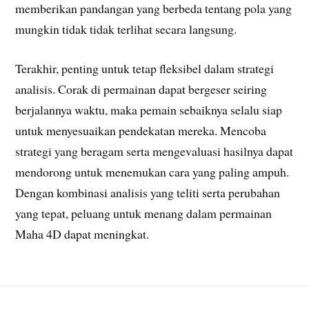
memberikan pandangan yang berbeda tentang pola yang
mungkin tidak tidak terlihat secara langsung.
Terakhir, penting untuk tetap fleksibel dalam strategi
analisis. Corak di permainan dapat bergeser seiring
berjalannya waktu, maka pemain sebaiknya selalu siap
untuk menyesuaikan pendekatan mereka. Mencoba
strategi yang beragam serta mengevaluasi hasilnya dapat
mendorong untuk menemukan cara yang paling ampuh.
Dengan kombinasi analisis yang teliti serta perubahan
yang tepat, peluang untuk menang dalam permainan
Maha 4D dapat meningkat.