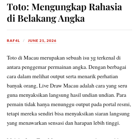
Toto: Mengungkap Rahasia
di Belakang Angka
RAF4L
JUNE 21, 2026
Toto di Macau merupakan sebuah isu yg terkenal di
antara penggemar permainan angka. Dengan berbagai
cara dalam melihat output serta menarik perhatian
banyak orang, Live Draw Macau adalah cara yang seru
guna menyaksikan langsung hasil undian undian. Para
pemain tidak hanya menunggu output pada portal resmi,
tetapi mereka sendiri bisa menyaksikan siaran langsung
yang menawarkan sensasi dan harapan lebih tinggi.