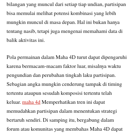
bilangan yang muncul dari setiap tiap undian, partisipan
bisa memulai melihat potensi kombinasi yang lebih
mungkin muncul di masa depan. Hal ini bukan hanya
tentang nasib, tetapi juga mengenai memahami data di
balik aktivitas ini.
Pola permainan dalam Maha 4D turut dapat dipengaruhi
karena bermacam-macam faktor luar, misalnya waktu
pengundian dan perubahan tingkah laku partisipan.
Sebagian angka mungkin cenderung tampak di timing
tertentu ataupun sesudah komposisi tertentu telah
keluar.
maha 4d
Memperhatikan tren ini dapat
memudahkan partisipan dalam menentukan strategi
bertaruh sendiri. Di samping itu, bergabung dalam
forum atau komunitas yang membahas Maha 4D dapat