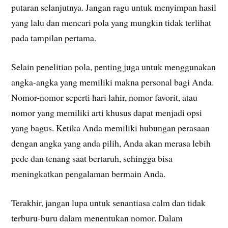
putaran selanjutnya. Jangan ragu untuk menyimpan hasil
yang lalu dan mencari pola yang mungkin tidak terlihat
pada tampilan pertama.
Selain penelitian pola, penting juga untuk menggunakan
angka-angka yang memiliki makna personal bagi Anda.
Nomor-nomor seperti hari lahir, nomor favorit, atau
nomor yang memiliki arti khusus dapat menjadi opsi
yang bagus. Ketika Anda memiliki hubungan perasaan
dengan angka yang anda pilih, Anda akan merasa lebih
pede dan tenang saat bertaruh, sehingga bisa
meningkatkan pengalaman bermain Anda.
Terakhir, jangan lupa untuk senantiasa calm dan tidak
terburu-buru dalam menentukan nomor. Dalam