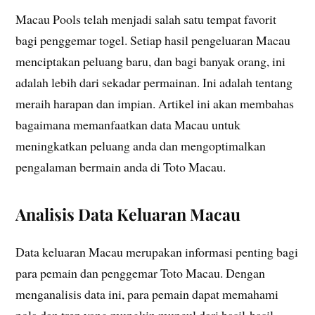
Macau Pools telah menjadi salah satu tempat favorit
bagi penggemar togel. Setiap hasil pengeluaran Macau
menciptakan peluang baru, dan bagi banyak orang, ini
adalah lebih dari sekadar permainan. Ini adalah tentang
meraih harapan dan impian. Artikel ini akan membahas
bagaimana memanfaatkan data Macau untuk
meningkatkan peluang anda dan mengoptimalkan
pengalaman bermain anda di Toto Macau.
Analisis Data Keluaran Macau
Data keluaran Macau merupakan informasi penting bagi
para pemain dan penggemar Toto Macau. Dengan
menganalisis data ini, para pemain dapat memahami