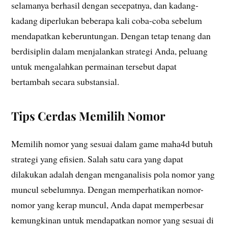
selamanya berhasil dengan secepatnya, dan kadang-
kadang diperlukan beberapa kali coba-coba sebelum
mendapatkan keberuntungan. Dengan tetap tenang dan
berdisiplin dalam menjalankan strategi Anda, peluang
untuk mengalahkan permainan tersebut dapat
bertambah secara substansial.
Tips Cerdas Memilih Nomor
Memilih nomor yang sesuai dalam game maha4d butuh
strategi yang efisien. Salah satu cara yang dapat
dilakukan adalah dengan menganalisis pola nomor yang
muncul sebelumnya. Dengan memperhatikan nomor-
nomor yang kerap muncul, Anda dapat memperbesar
kemungkinan untuk mendapatkan nomor yang sesuai di