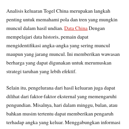
Analisis keluaran Togel China merupakan langkah
penting untuk memahami pola dan tren yang mungkin
muncul dalam hasil undian.
Data China
Dengan
mempelajari data historis, pemain dapat
mengidentifikasi angka-angka yang sering muncul
maupun yang jarang muncul. Ini memberikan wawasan
berharga yang dapat digunakan untuk merumuskan
strategi taruhan yang lebih efektif.
Selain itu, pengelurana dari hasil keluaran juga dapat
dilihat dari faktor-faktor eksternal yang memengaruhi
pengundian. Misalnya, hari dalam minggu, bulan, atau
bahkan musim tertentu dapat memberikan pengaruh
terhadap angka yang keluar. Menggabungkan informasi