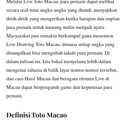
Melalui Live Toto Macau, para pemain dapat melihat
secara real-time angka-angka yang diundi, menyajikan
detik-detik yang mengerikan ketika harapan dan impian
para pemain untuk menang mulai menjadi nyata.
Masyarakat pun semakin berkumpul guna menonton
Live Drawing Toto Macau, dimana setiap angka yang
ditampilkan bisa mengubah takdir para pemain. Di
dalam tulisan ini, kita bakal menyelami lebih dalam
mengenai rahasia di balik layar nomor-nomor tersebut,
dan cara Hasil Macau dan beragam elemen Live di
Macau dapat berpengaruh game dan keputusan para
pemain.
Definisi Toto Macao